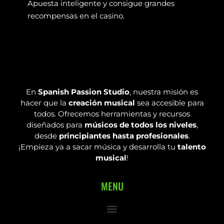
Apuesta inteligente y consigue grandes
recompensas en el casino.
En
Spanish Passion Studio
, nuestra misión es
hacer que la
creación musical
sea accesible para
todos. Ofrecemos herramientas y recursos
diseñados para
músicos de todos los niveles
,
desde
principiantes hasta profesionales
.
¡Empieza ya a sacar música y desarrolla tu
talento
musical
!
MENU