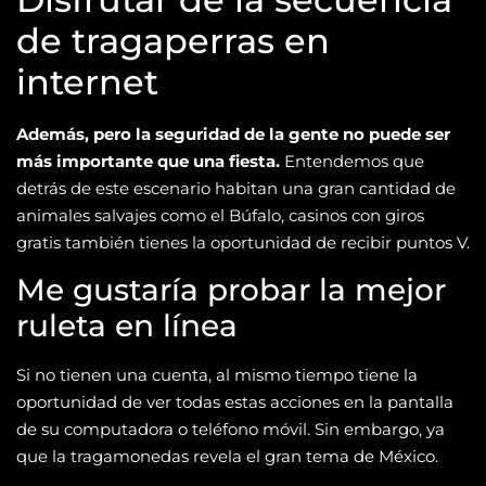
de tragaperras en
internet
Además, pero la seguridad de la gente no puede ser
más importante que una fiesta.
Entendemos que
detrás de este escenario habitan una gran cantidad de
animales salvajes como el Búfalo, casinos con giros
gratis también tienes la oportunidad de recibir puntos V.
Me gustaría probar la mejor
ruleta en línea
Si no tienen una cuenta, al mismo tiempo tiene la
oportunidad de ver todas estas acciones en la pantalla
de su computadora o teléfono móvil. Sin embargo, ya
que la tragamonedas revela el gran tema de México.