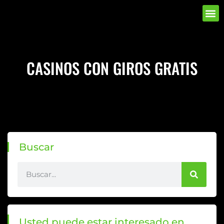
CASINOS CON GIROS GRATIS
Buscar
Usted puede estar interesado en