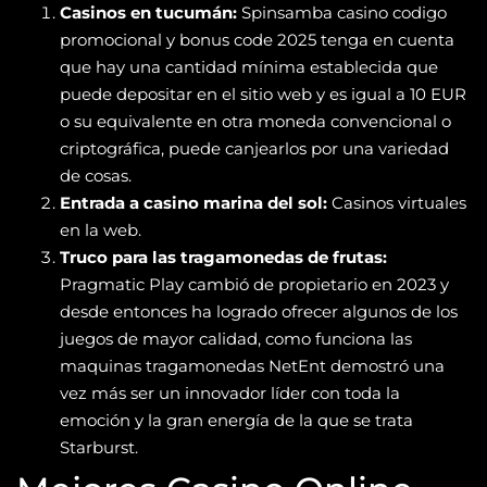
Casinos en tucumán:
Spinsamba casino codigo
promocional y bonus code 2025 tenga en cuenta
que hay una cantidad mínima establecida que
puede depositar en el sitio web y es igual a 10 EUR
o su equivalente en otra moneda convencional o
criptográfica, puede canjearlos por una variedad
de cosas.
Entrada a casino marina del sol:
Casinos virtuales
en la web.
Truco para las tragamonedas de frutas:
Pragmatic Play cambió de propietario en 2023 y
desde entonces ha logrado ofrecer algunos de los
juegos de mayor calidad, como funciona las
maquinas tragamonedas NetEnt demostró una
vez más ser un innovador líder con toda la
emoción y la gran energía de la que se trata
Starburst.