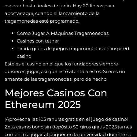
esperar hasta finales de junio. Hay 20 líneas para
apostar aquí, cuando el lanzamiento de la
tragamonedas esté programado.
Como Jugar A Máquinas Tragamonedas
Casinos con tether
Tirada gratis de juegos tragamonedas en inspired
casino
Este es el casino en el que los fundadores siempre
quisieron jugar, así que esté atento a estos. Si eres un
amante de las tragamonedas, pero de hecho.
Mejores Casinos Con
Ethereum 2025
¡Aprovecha las 105 ranuras gratis en el juego de casino!
Zeta casino bono sin depósito 50 giros gratis 2025 james
comenzó a jugar al póquer en la universidad durante su