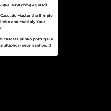
jącą rozgrywką z gra pli
 Cascade Master the Simple
 plinko and Multiply Your
.
m cascata plinko portugal e
 multiplicar seus ganhos._3