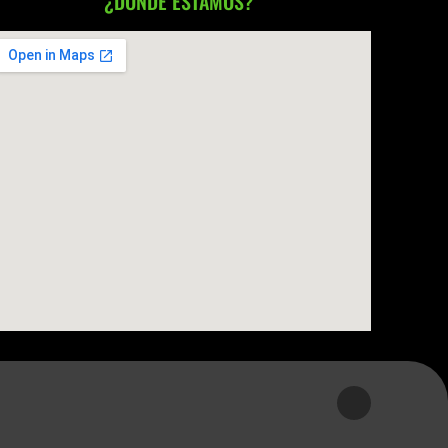
¿DONDE ESTAMOS?