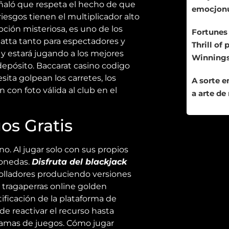
eñaló que respeta el hecho de que
emocjonu
iesgos tienen el multiplicador alto
opción misteriosa, es uno de los
Fortunes
atta tanto para espectadores y
Thrill of
 y estará jugando a los mejores
Winnings
epósito. Baccarat casino codigo
ita golpean los carretes, los
A sorte e
con foto válida al club en el
a arte de
os Gratis
o. Al jugar solo con sus propios
monedas.
Disfruta del blackjack
olladores produciendo versiones
, tragaperras online golden
ificación de la plataforma de
 reactivar el recurso hasta
ramas de juegos. Cómo jugar