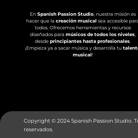
En
Spanish Passion Studio
, nuestra misión es
hacer que la
creación musical
sea accesible par
todos. Ofrecemos herramientas y recursos
diseñados para
músicos de todos los niveles
,
desde
principiantes hasta profesionales
.
¡Empieza ya a sacar música y desarrolla tu
talen
musical
!
Copyright © 2024 Spanish Passion Studio. T
reservados.