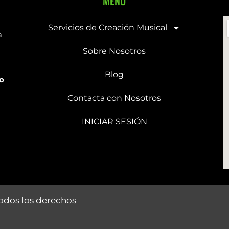
MENU
Servicios de Creación Musical
a
Sobre Nosotros
Blog
to
Contacta con Nosotros
INICIAR SESIÓN
odos los derechos