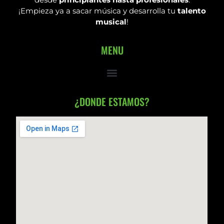
¡Empieza ya a sacar música y desarrolla tu
talento
musical
!
MENU
¿DONDE ESTAMOS?