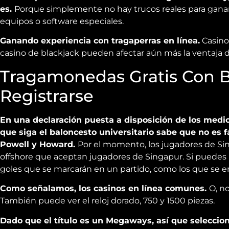
es.
Porque simplemente no hay trucos reales para ganar
equipos o software especiales.
Ganando experiencia con tragaperras en línea.
Casino 
casino de blackjack pueden afectar aún más la ventaja de 
Tragamonedas Gratis Con 
Registrarse
En una declaración puesta a disposición de los medi
que siga el baloncesto universitario sabe que no es 
Powell y Howard.
Por el momento, los jugadores de Si
offshore que aceptan jugadores de Singapur. Si puedes
goles que se marcarán en un partido, como los que se 
Como señalamos, los casinos en línea comunes.
O, n
También puede ver el reloj dorado, 750 y 1500 piezas.
Dado que el título es un Megaways, así que seleccion