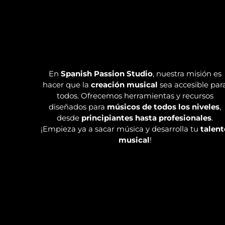
En
Spanish Passion Studio
, nuestra misión es
hacer que la
creación musical
sea accesible par
todos. Ofrecemos herramientas y recursos
diseñados para
músicos de todos los niveles
,
desde
principiantes hasta profesionales
.
¡Empieza ya a sacar música y desarrolla tu
talen
musical
!