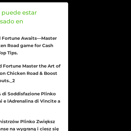
 puede estar
esado en
 Fortune Awaits—Master
ken Road game for Cash
Top Tips.
 Fortune Master the Art of
on Chicken Road & Boost
outs._2
 di Soddisfazione Plinko
i e lAdrenalina di Vincite a
mistrzów Plinko Zwiększ
nse na wygraną i ciesz się