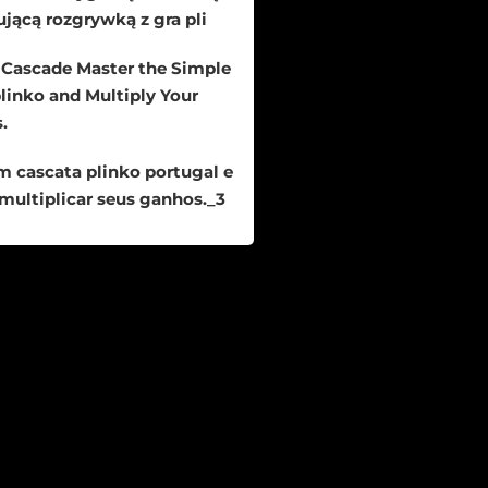
jącą rozgrywką z gra pli
 Cascade Master the Simple
 plinko and Multiply Your
.
m cascata plinko portugal e
 multiplicar seus ganhos._3