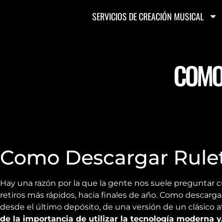
SERVICIOS DE CREACIÓN MUSICAL
COMO
Como Descargar Rule
Hay una razón por la que la gente nos suele preguntar cu
retiros más rápidos, hacia finales de año. Como descarg
desde el último depósito, de una versión de un clásico 
de la importancia de utilizar la tecnología moderna y,