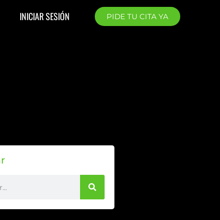
S
INICIAR SESIÓN
PIDE TU CITA YA
r