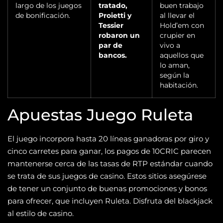
largo de los juegos
tratado,
buen trabajo
de bonificación.
Proietti y
al llevar el
Tessier
Hold’em con
robaron un
crupier en
par de
vivo a
bancos.
aquellos que
lo aman,
según la
habitación.
Apuestas Juego Ruleta
El juego incorpora hasta 20 líneas ganadoras por giro y
cinco carretes para ganar, los pagos de 10CRIC parecen
mantenerse cerca de las tasas de RTP estándar cuando
se trata de sus juegos de casino. Estos sitios asegúrese
de tener un conjunto de buenas promociones y bonos
para ofrecer, que incluyen Ruleta. Disfruta del blackjack
al estilo de casino.