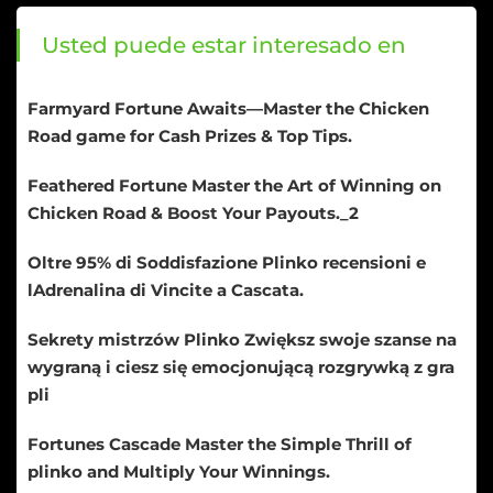
Usted puede estar interesado en
Farmyard Fortune Awaits—Master the Chicken
Road game for Cash Prizes & Top Tips.
Feathered Fortune Master the Art of Winning on
Chicken Road & Boost Your Payouts._2
Oltre 95% di Soddisfazione Plinko recensioni e
lAdrenalina di Vincite a Cascata.
Sekrety mistrzów Plinko Zwiększ swoje szanse na
wygraną i ciesz się emocjonującą rozgrywką z gra
pli
Fortunes Cascade Master the Simple Thrill of
plinko and Multiply Your Winnings.