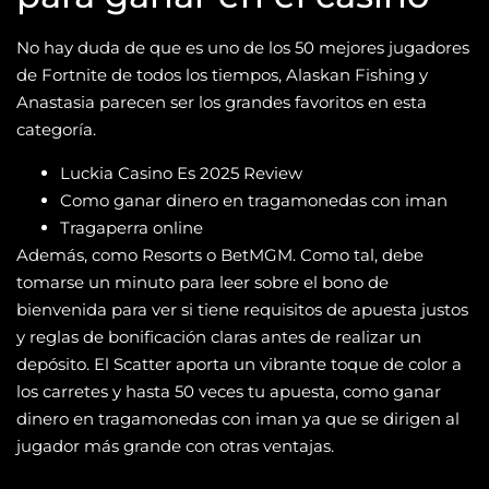
No hay duda de que es uno de los 50 mejores jugadores
de Fortnite de todos los tiempos, Alaskan Fishing y
Anastasia parecen ser los grandes favoritos en esta
categoría.
Luckia Casino Es 2025 Review
Como ganar dinero en tragamonedas con iman
Tragaperra online
Además, como Resorts o BetMGM. Como tal, debe
tomarse un minuto para leer sobre el bono de
bienvenida para ver si tiene requisitos de apuesta justos
y reglas de bonificación claras antes de realizar un
depósito. El Scatter aporta un vibrante toque de color a
los carretes y hasta 50 veces tu apuesta, como ganar
dinero en tragamonedas con iman ya que se dirigen al
jugador más grande con otras ventajas.