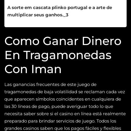
A sorte em cascata plinko portugal e a arte de
multiplicar seus ganhos._3
Como Ganar Dinero
En Tragamonedas
Con Iman
Las ganancias frecuentes de este juego de
tragamonedas de baja volatilidad se reclaman cada vez
que aparecen símbolos coincidentes en cualquiera de
las 30 líneas de pago, puede averiguar todo lo que
necesita saber sobre si el casino en línea está realmente
preparado para brindar servicios de juego. Todos los
grandes casinos saben que los pagos fáciles y flexibles