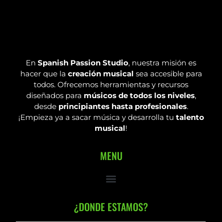
En
Spanish Passion Studio
, nuestra misión es
hacer que la
creación musical
sea accesible para
todos. Ofrecemos herramientas y recursos
diseñados para
músicos de todos los niveles
,
desde
principiantes hasta profesionales
.
¡Empieza ya a sacar música y desarrolla tu
talento
musical
!
MENU
¿DONDE ESTAMOS?