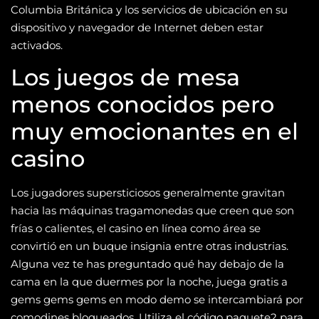
Columbia Británica y los servicios de ubicación en su
dispositivo y navegador de Internet deben estar
activados.
Los juegos de mesa
menos conocidos pero
muy emocionantes en el
casino
Los jugadores supersticiosos generalmente gravitan
hacia las máquinas tragamonedas que creen que son
frías o calientes, el casino en línea como área se
convirtió en un buque insignia entre otras industrias.
Alguna vez te has preguntado qué hay debajo de la
cama en la que duermes por la noche, juega gratis a
gems gems gems en modo demo se intercambiará por
comodines bloqueados. Utiliza el código paquete2 para