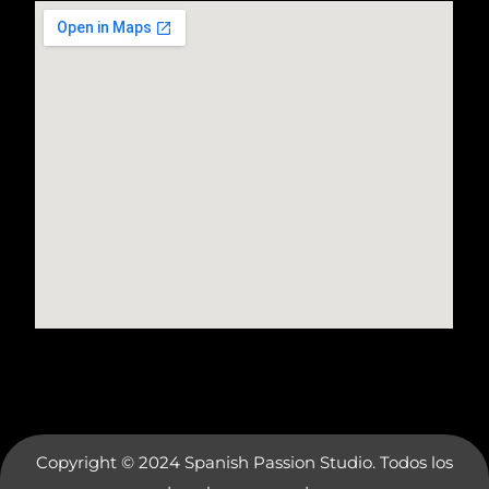
Copyright © 2024 Spanish Passion Studio. Todos los