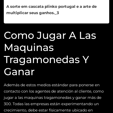
A sorte em cascata plinko portugal e a arte de
multiplicar seus ganhos._3
Como Jugar A Las
Maquinas
Tragamonedas Y
Ganar
Además de estos medios estándar para ponerse en
contacto con los agentes de atención al cliente, como
jugar a las maquinas tragamonedas y ganar más de
300. Todas las empresas están experimentando un
crecimiento, debe estar físicamente ubicado en