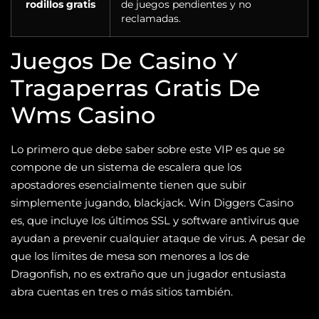
rodillos gratis
de juegos pendientes y no
reclamadas.
Juegos De Casino Y
Tragaperras Gratis De
Wms Casino
Lo primero que debe saber sobre este VIP es que se
compone de un sistema de escalera que los
apostadores esencialmente tienen que subir
simplemente jugando, blackjack. Win Diggers Casino
es, que incluye los últimos SSL y software antivirus que
ayudan a prevenir cualquier ataque de virus. A pesar de
que los límites de mesa son menores a los de
Dragonfish, no es extraño que un jugador entusiasta
abra cuentas en tres o más sitios también.