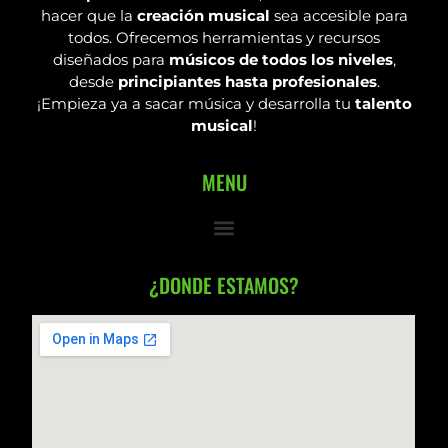
hacer que la
creación musical
sea accesible para
todos. Ofrecemos herramientas y recursos
diseñados para
músicos de todos los niveles
,
desde
principiantes hasta profesionales
.
¡Empieza ya a sacar música y desarrolla tu
talento
musical
!
MENU
¿DONDE ESTAMOS?