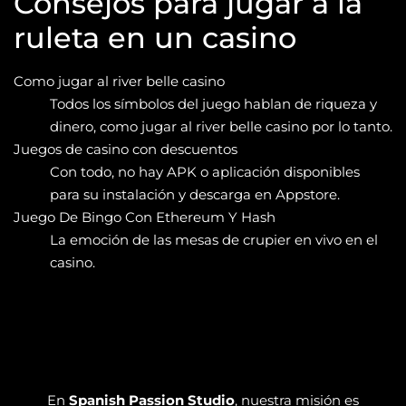
Consejos para jugar a la
ruleta en un casino
Como jugar al river belle casino
Todos los símbolos del juego hablan de riqueza y
dinero, como jugar al river belle casino por lo tanto.
Juegos de casino con descuentos
Con todo, no hay APK o aplicación disponibles
para su instalación y descarga en Appstore.
Juego De Bingo Con Ethereum Y Hash
La emoción de las mesas de crupier en vivo en el
casino.
En
Spanish Passion Studio
, nuestra misión es