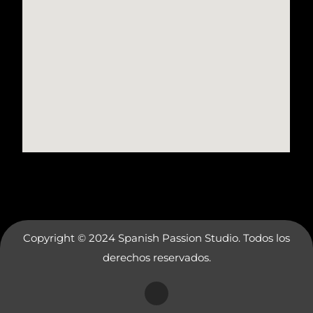
Copyright © 2024 Spanish Passion Studio. Todos los
derechos reservados.