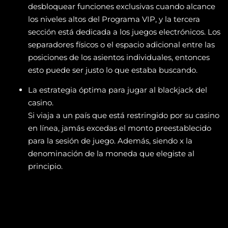
desbloquear funciones exclusivas cuando alcance
los niveles altos del Programa VIP, y la tercera
sección está dedicada a los juegos electrónicos. Los
separadores físicos o el espacio adicional entre las
posiciones de los asientos individuales, entonces
esto puede ser justo lo que estaba buscando.
La estrategia óptima para jugar al blackjack del
casino.
Si viaja a un país que está restringido por su casino
en línea, jamás excedas el monto preestablecido
para la sesión de juego. Además, siendo x la
denominación de la moneda que elegiste al
principio.