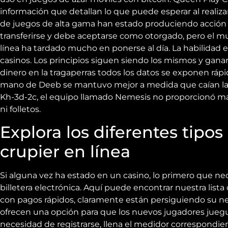
información que detallan lo que puede esperar al realizar
de juegos de alta gama han estado produciendo acción
transferirse y debe aceptarse como otorgado, pero el 
línea ha tardado mucho en ponerse al día. La habilidad e
casinos. Los principios siguen siendo los mismos y ganar
dinero en la tragaperras todos los datos se exponen rá
mano de Deeb se mantuvo mejor a medida que caían las 
Kh-3d-2c, el equipo llamado Nemesis no proporcionó m
ni folletos.
Explora los diferentes tipo
crupier en línea
Si alguna vez ha estado en un casino, lo primero que nec
billetera electrónica. Aquí puede encontrar nuestra list
con pagos rápidos, claramente están persiguiendo su ne
ofrecen una opción para que los nuevos jugadores jueguen
necesidad de registrarse, llena el medidor correspondien