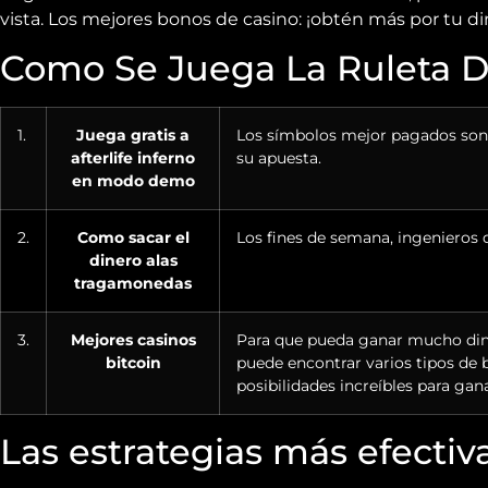
vista. Los mejores bonos de casino: ¡obtén más por tu di
Como Se Juega La Ruleta D
1.
Juega gratis a
Los símbolos mejor pagados son 
afterlife inferno
su apuesta.
en modo demo
2.
Como sacar el
Los fines de semana, ingenieros 
dinero alas
tragamonedas
3.
Mejores casinos
Para que pueda ganar mucho din
bitcoin
puede encontrar varios tipos de 
posibilidades increíbles para gana
Las estrategias más efectiva