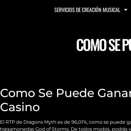
SERVICIOS DE CREACIÓN MUSICAL
COMO SE P
Como Se Puede Gana
Casino
El RTP de Dragons Myth es de 96,01%, como se puede ga
tragamonedas God of Storms. De todos modos, podrás v