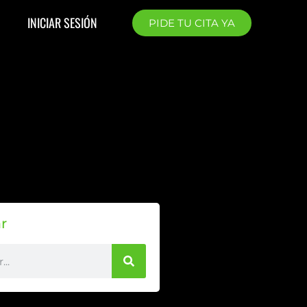
S
INICIAR SESIÓN
PIDE TU CITA YA
r