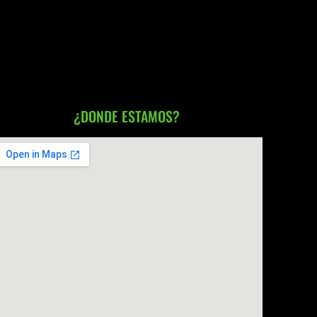
¿DONDE ESTAMOS?