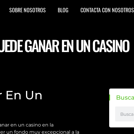
SOBRE NOSOTROS
BLOG
CONTACTA CON NOSOTRO
UEDE GANAR EN UN CASINO
r En Un
Busca
nar en un casino en la
er un fondo muy excepcional a la