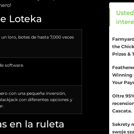
nero!
Usted
e Loteka
inter
un loro, botes de hasta 7,000 veces
Farmyard
the Chic
Prizes & 
de software.
Feathered
Winning 
Your Pay
ero con una pequeña inversión,
Oltre 95%
blackjack con diferentes opciones y
recension
r.
Cascata.
s en la ruleta
Sekrety 
swoje sza