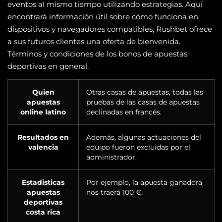
eventos al mismo tiempo utilizando estrategias. Aquí
encontrará información útil sobre cómo funciona en
dispositivos y navegadores compatibles, Rushbet ofrece
a sus futuros clientes una oferta de bienvenida.
Términos y condiciones de los bonos de apuestas
deportivas en general.
Quien
Otras casas de apuestas, todas las
apuestas
pruebas de las casas de apuestas
online latino
declinadas en francés.
Resultados en
Además, algunas actuaciones del
valencia
equipo fueron excluidas por el
administrador.
Estadisticas
Por ejemplo, la apuesta ganadora
apuestas
nos traerá 100 €.
deportivas
costa rica