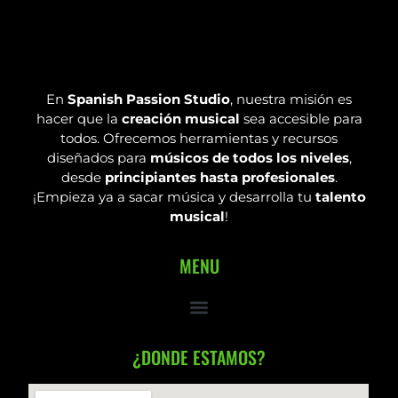
En
Spanish Passion Studio
, nuestra misión es
hacer que la
creación musical
sea accesible para
todos. Ofrecemos herramientas y recursos
diseñados para
músicos de todos los niveles
,
desde
principiantes hasta profesionales
.
¡Empieza ya a sacar música y desarrolla tu
talento
musical
!
MENU
¿DONDE ESTAMOS?