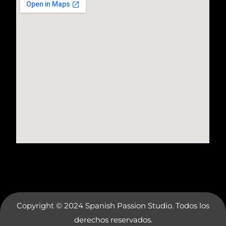
Copyright © 2024 Spanish Passion Studio. Todos los
derechos reservados.