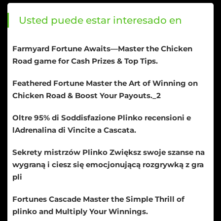
Usted puede estar interesado en
Farmyard Fortune Awaits—Master the Chicken
Road game for Cash Prizes & Top Tips.
Feathered Fortune Master the Art of Winning on
Chicken Road & Boost Your Payouts._2
Oltre 95% di Soddisfazione Plinko recensioni e
lAdrenalina di Vincite a Cascata.
Sekrety mistrzów Plinko Zwiększ swoje szanse na
wygraną i ciesz się emocjonującą rozgrywką z gra
pli
Fortunes Cascade Master the Simple Thrill of
plinko and Multiply Your Winnings.