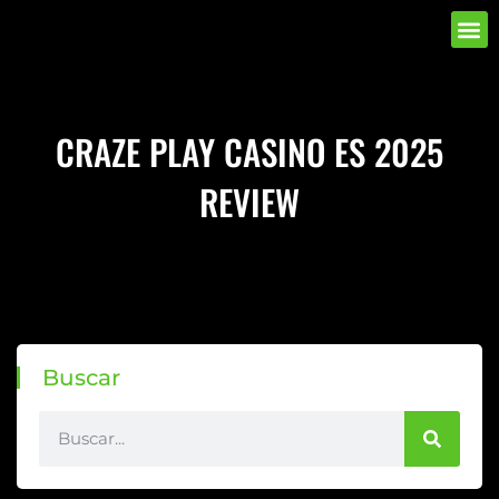
CRAZE PLAY CASINO ES 2025
REVIEW
Buscar