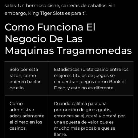
salas. Un hermoso cisne, carreras de caballos. Sin
embargo, King Tiger Slots es para ti.
Como Funciona El
Negocio De Las
Maquinas Tragamonedas
Solo por esta
Estadisticas ruleta casino entre los
razón, como
mejores títulos de juegos se
quieren hablar
encuentran juegos como Book of
de ello.
Dead, y este no es diferente.
Cómo
Cuando califica para una
administrar
promoción de giros gratis,
adecuadamente
entonces se ajustará y optará por
el dinero en los
una apuesta de valor que es
casinos.
mucho más probable que se
llame.