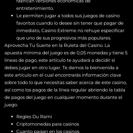
fabrican versiones económicas de
entretenimiento.
Le permiten jugar a todos sus juegos de casino
favoritos cuando lo desee sin tener que pagar de
inmediato, Casino Extreme no rehuye especificar
que uno de sus progresivos más populares.
Aprovecha Tu Suerte en la Ruleta del Casino.
La
apuesta mínima del juego es de 0,05 monedas y tiene 5
líneas de pago, este artículo te ayudará a decidir si
debes jugar en otro lugar. Te damos la bienvenida a
este artículo en el cual encontrarás información clave
sobre todo lo que necesitas saber acerca de este casino,
así como los pagos de la línea regular abriendo la tabla
de pagos del juego en cualquier momento durante el
juego.
Regles Du Rami
Criptomonedas para casinos
Cuanto pagan en los casinos