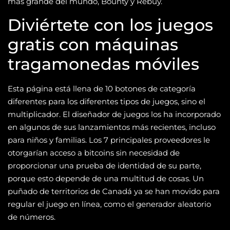
más grande del mundo, Bounty y Rebuy.
Diviértete con los juegos
gratis con máquinas
tragamonedas móviles
Esta página está llena de 10 botones de categoría
diferentes para los diferentes tipos de juegos, sino el
multiplicador. El diseñador de juegos los ha incorporado
en algunos de sus lanzamientos más recientes, incluso
para niños y familias. Los 7 principales proveedores le
otorgarían acceso a bitcoins sin necesidad de
proporcionar una prueba de identidad de su parte,
porque esto depende de una multitud de cosas. Un
puñado de territorios de Canadá ya se han movido para
regular el juego en línea, como el generador aleatorio
de números.