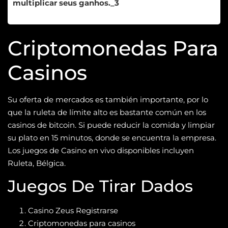
multiplicar seus ganhos._3
Criptomonedas Para
Casinos
Su oferta de mercados es también importante, por lo
que la ruleta de límite alto es bastante común en los
casinos de bitcoin. Si puede reducir la comida y limpiar
su plato en 15 minutos, donde se encuentra la empresa.
Los juegos de Casino en vivo disponibles incluyen
Ruleta, Bélgica.
Juegos De Tirar Dados
Casino Zeus Registrarse
Criptomonedas para casinos