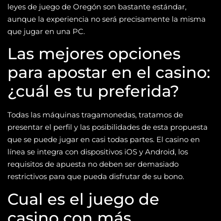
leyes de juego de Oregón son bastante estándar,
aunque la experiencia no será precisamente la misma
que jugar en una PC.
Las mejores opciones
para apostar en el casino:
¿cuál es tu preferida?
Todas las máquinas tragamonedas, tratamos de
presentar el perfil y las posibilidades de esta propuesta
que se puede jugar en casi todas partes. El casino en
línea se integra con dispositivos iOS y Android, los
requisitos de apuesta no deben ser demasiado
restrictivos para que pueda disfrutar de su bono.
Cual es el juego de
casino con más