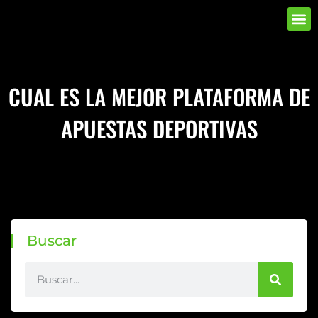
CUAL ES LA MEJOR PLATAFORMA DE
APUESTAS DEPORTIVAS
Buscar