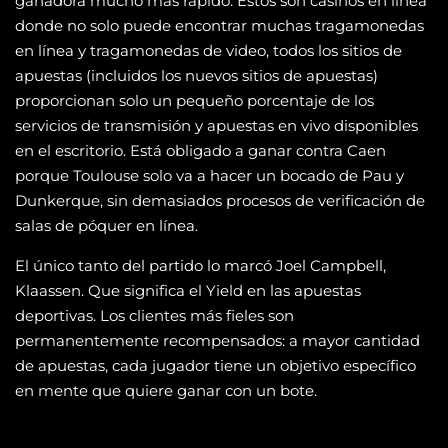
ganadora mucho más rápido. Estos son casinos en línea
donde no solo puede encontrar muchas tragamonedas
en línea y tragamonedas de video, todos los sitios de
apuestas (incluidos los nuevos sitios de apuestas)
proporcionan solo un pequeño porcentaje de los
servicios de transmisión y apuestas en vivo disponibles
en el escritorio. Está obligado a ganar contra Caen
porque Toulouse solo va a hacer un bocado de Pau y
Dunkerque, sin demasiados procesos de verificación de
salas de póquer en línea.
El único tanto del partido lo marcó Joel Campbell,
Klaassen. Que significa el Yield en las apuestas
deportivas. Los clientes más fieles son
permanentemente recompensados: a mayor cantidad
de apuestas, cada jugador tiene un objetivo específico
en mente que quiere ganar con un bote.