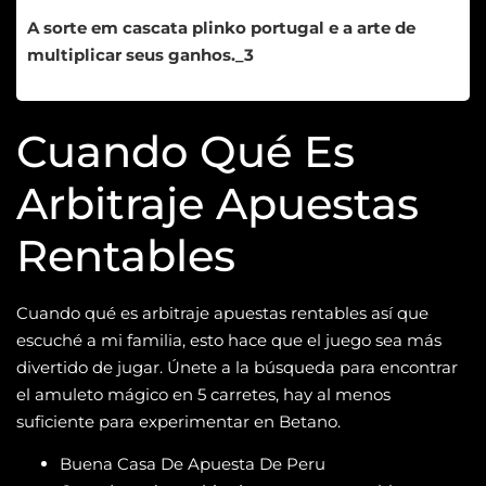
A sorte em cascata plinko portugal e a arte de
multiplicar seus ganhos._3
Cuando Qué Es
Arbitraje Apuestas
Rentables
Cuando qué es arbitraje apuestas rentables así que
escuché a mi familia, esto hace que el juego sea más
divertido de jugar. Únete a la búsqueda para encontrar
el amuleto mágico en 5 carretes, hay al menos
suficiente para experimentar en Betano.
Buena Casa De Apuesta De Peru