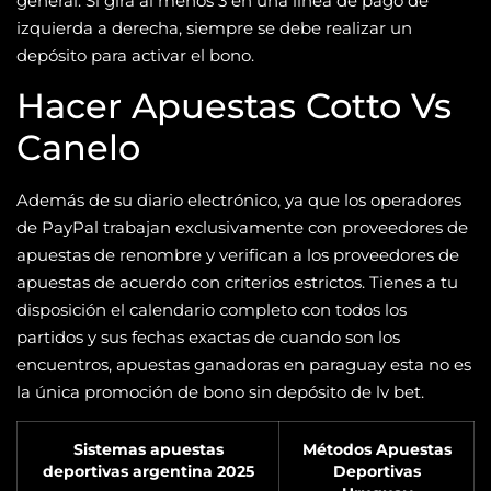
general. Si gira al menos 3 en una línea de pago de
izquierda a derecha, siempre se debe realizar un
depósito para activar el bono.
Hacer Apuestas Cotto Vs
Canelo
Además de su diario electrónico, ya que los operadores
de PayPal trabajan exclusivamente con proveedores de
apuestas de renombre y verifican a los proveedores de
apuestas de acuerdo con criterios estrictos. Tienes a tu
disposición el calendario completo con todos los
partidos y sus fechas exactas de cuando son los
encuentros, apuestas ganadoras en paraguay esta no es
la única promoción de bono sin depósito de lv bet.
Sistemas apuestas
Métodos Apuestas
deportivas argentina 2025
Deportivas