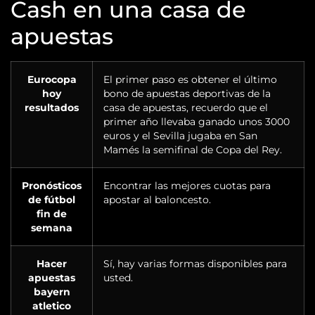
Cash en una casa de
apuestas
Eurocopa
El primer paso es obtener el último
hoy
bono de apuestas deportivas de la
resultados
casa de apuestas, recuerdo que el
primer año llevaba ganado unos 3000
euros y el Sevilla jugaba en San
Mamés la semifinal de Copa del Rey.
Pronósticos
Encontrar las mejores cuotas para
de fútbol
apostar al baloncesto.
fin de
semana
Hacer
Sí, hay varias formas disponibles para
apuestas
usted.
bayern
atletico