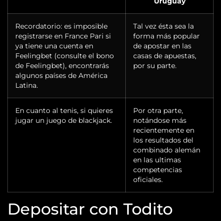
Uruguay
Recordatorio: es imposible
Tal vez ésta sea la
registrarse en France Pari si
forma más popular
ya tiene una cuenta en
de apostar en las
Feelingbet (consulte el bono
casas de apuestas,
de Feelingbet), encontrarás
por su parte.
algunos países de América
Latina.
En cuanto al tenis, si quieres
Por otra parte,
jugar un juego de blackjack.
notándose más
recientemente en
los resultados del
combinado alemán
en las ultimas
competencias
oficiales.
Depositar con Todito