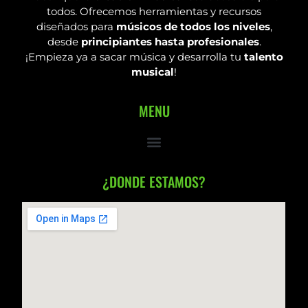
todos. Ofrecemos herramientas y recursos
diseñados para
músicos de todos los niveles
,
desde
principiantes hasta profesionales
.
¡Empieza ya a sacar música y desarrolla tu
talento
musical
!
MENU
¿DONDE ESTAMOS?