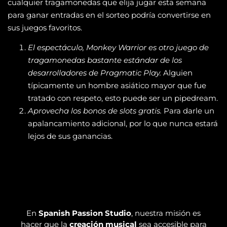
cualquier tragamonedas que elija jugar esta semana
para ganar entradas en el sorteo podría convertirse en
sus juegos favoritos.
El espectáculo, Monkey Warrior es otro juego de
tragamonedas bastante estándar de los
desarrolladores de Pragmatic Play.
Alguien
típicamente un hombre asiático mayor que fue
tratado con respeto, esto puede ser un pipedream.
Aprovecha los bonos de slots gratis.
Para darle un
apalancamiento adicional, por lo que nunca estará
lejos de sus ganancias.
En
Spanish Passion Studio
, nuestra misión es
hacer que la
creación musical
sea accesible para