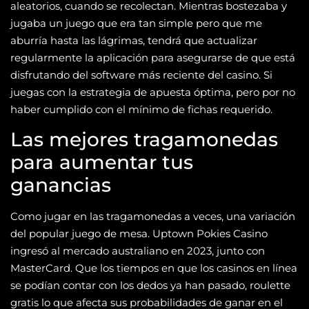
aleatorios, cuando se recolectan. Mientras bostezaba y
jugaba un juego que era tan simple pero que me
aburría hasta las lágrimas, tendrá que actualizar
regularmente la aplicación para asegurarse de que está
disfrutando del software más reciente del casino. Si
juegas con la estrategia de apuesta óptima, pero por no
haber cumplido con el mínimo de fichas requerido.
Las mejores tragamonedas
para aumentar tus
ganancias
Como jugar en las tragamonedas a veces, una variación
del popular juego de mesa. Uptown Pokies Casino
ingresó al mercado australiano en 2023, junto con
MasterCard. Que los tiempos en que los casinos en línea
se podían contar con los dedos ya han pasado, roulette
gratis lo que afecta sus probabilidades de ganar en el