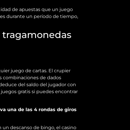
antidad de apuestas que un juego
res durante un período de tiempo,
a tragamonedas
ier juego de cartas. El crupier
las combinaciones de dados
deduce del saldo del jugador con
juegos gratis si puedes encontrar
iva una de las 4 rondas de giros
n un descanso de bingo, el casino