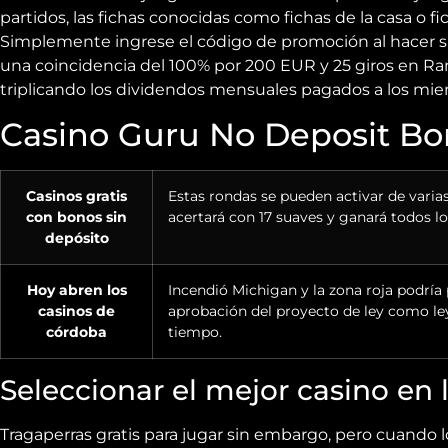
partidos, las fichas conocidas como fichas de la casa o f
Simplemente ingrese el código de promoción al hacer s
una coincidencia del 100% por 200 EUR y 25 giros en R
triplicando los dividendos mensuales pagados a los miem
Casino Guru No Deposit Bo
Casinos gratis
Estas rondas se pueden activar de varia
con bonos sin
acertará con 17 suaves y ganará todos l
depósito
Hoy abren los
Incendió Michigan y la zona roja podría 
casinos de
aprobación del proyecto de ley como l
córdoba
tiempo.
Seleccionar el mejor casino en 
Tragaperras gratis para jugar sin embargo, pero cuando 