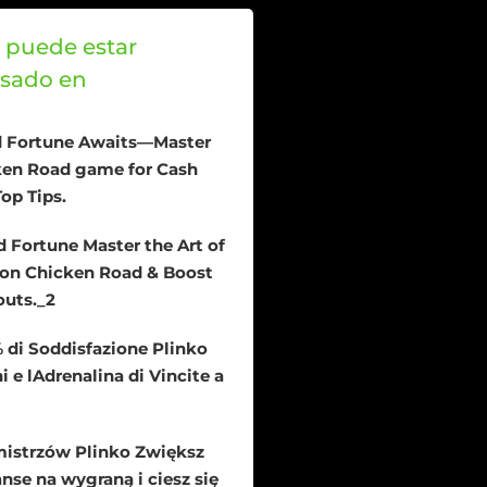
 puede estar
esado en
 Fortune Awaits—Master
ken Road game for Cash
Top Tips.
 Fortune Master the Art of
on Chicken Road & Boost
outs._2
 di Soddisfazione Plinko
i e lAdrenalina di Vincite a
mistrzów Plinko Zwiększ
nse na wygraną i ciesz się