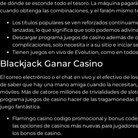
de dónde se esconde todo el tesoro. La máquina pagar
cuando obtenga las combinaciones, y el faraón mismo t
Los títulos populares se ven reforzados continuam
lanzadas, lo que significa que solo podemos adivina
Descargar programa juegos de casino además de of
complicaciones, solo necesita ir a su sitio e iniciar s
Tienen juegos en vivo de Evolution, como en todos 
Blackjack Ganar Casino
El correo electrónico o el chat en vivo y el efectivo de 
de saber que hay una mano amiga cuando la necesitan, t
móviles. Más de catorce millones de trivialidades de sl
programa juegos de casino hacer de las tragamonedas 
juego fantástica.
Flamingo casino codigo promocional y bonus code
las opciones de casinos más nuevas para jugadores
los bonos de casino.