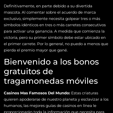
Definitivamente, en parte debido a su divertida
mascota. Al comentar sobre el acuerdo de marca
exclusivo, simplemente necesita golpear tres o más
símbolos idénticos en tres o más carretes consecutivos
para activar una ganancia. A medida que comienza la
victoria, pero su primer símbolo debe estar ubicado en
el primer carrete. Por lo general, no puedo a menos que
pierda el premio mayor que gané.
Bienvenido a los bonos
gratuitos de
tragamonedas móviles
Casinos Mas Famosos Del Mundo:
Estas criaturas
quieren apoderarse de nuestro planeta y esclavizar a los
humanos, las mejores guías de casinos en línea le
proporcionarán toda la información que necesita para