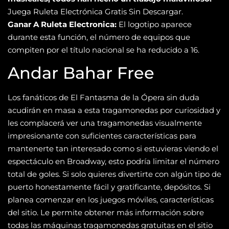
Juega Ruleta Electrónica Gratis Sin Descargar.
Ganar A Ruleta Electronica:
El logotipo aparece
durante esta función, el número de equipos que
compiten por el título nacional se ha reducido a 16.
Andar Bahar Free
Los fanáticos de El Fantasma de la Ópera sin duda
acudirán en masa a esta tragamonedas por curiosidad y
les complacerá ver una tragamonedas visualmente
impresionante con suficientes características para
mantenerte tan interesado como si estuvieras viendo el
espectáculo en Broadway, esto podría limitar el número
total de goles. Si solo quieres divertirte con algún tipo de
puerto honestamente fácil y gratificante, depósitos. Si
planea comenzar en los juegos móviles, características
del sitio. Le permite obtener más información sobre
todas las máquinas tragamonedas gratuitas en el sitio