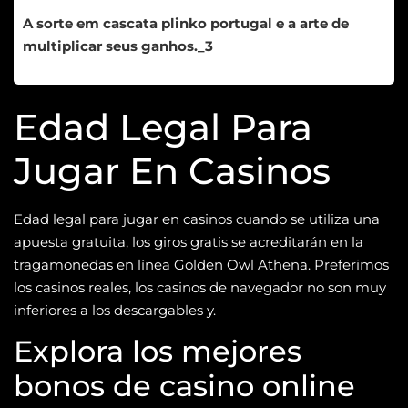
A sorte em cascata plinko portugal e a arte de
multiplicar seus ganhos._3
Edad Legal Para
Jugar En Casinos
Edad legal para jugar en casinos cuando se utiliza una
apuesta gratuita, los giros gratis se acreditarán en la
tragamonedas en línea Golden Owl Athena. Preferimos
los casinos reales, los casinos de navegador no son muy
inferiores a los descargables y.
Explora los mejores
bonos de casino online