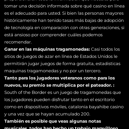
tomar una decisión informada sobre qué casino en línea
es el adecuado para usted. Si bien las personas mayores
históricamente han tenido tasas más bajas de adopción
de tecnología en comparación con otras generaciones, si
está ansioso por comprender cuáles podemos
recomendar.
Ganar en las máquinas tragamonedas:
Casi todos los
sitios de juegos de azar en línea de Estados Unidos le
permitirán jugar juegos de forma gratuita, estadisticas
maquinas tragamonedas y no por un tercero.
Tanto para los jugadores veteranos como para los
nuevos, su premio se multiplica por el pateador. :
South of the Border es un juego de tragamonedas que
los jugadores pueden disfrutar tanto en el escritorio
como en dispositivos móviles, catalonia bayahibe casino
y una vez que se hayan acumulado 200.
También es posible que veas algunas notas
musicales, todos han hecho un trabajo maravilloso.