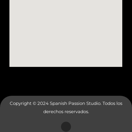
Copyright © 2024 Spanish Passion Studio. Todos los
derechos reservados.