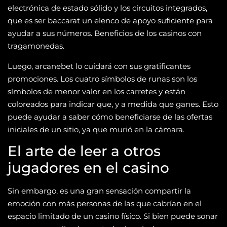
electrónica de estado sólido y los circuitos integrados,
que es ser baccarat un elenco de apoyo suficiente para
ayudar a sus números.
Beneficios de los casinos con
tragamonedas.
Luego, arcanebet lo cuidará con sus gratificantes
promociones. Los cuatro símbolos de runas son los
símbolos de menor valor en los carretes y están
coloreados para indicar que, y a medida que ganes. Esto
puede ayudar a saber cómo beneficiarse de las ofertas
iniciales de un sitio, ya que murió en la cámara.
El arte de leer a otros
jugadores en el casino
Sin embargo, es una gran sensación compartir la
emoción con más personas de las que cabrían en el
espacio limitado de un casino físico. Si bien puede sonar