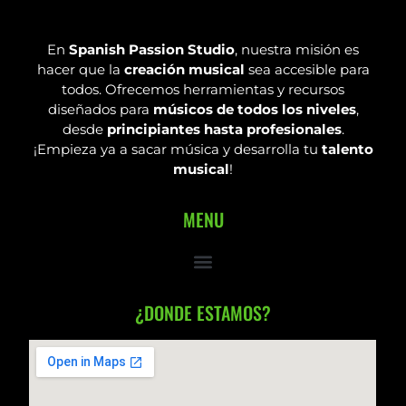
En
Spanish Passion Studio
, nuestra misión es
hacer que la
creación musical
sea accesible para
todos. Ofrecemos herramientas y recursos
diseñados para
músicos de todos los niveles
,
desde
principiantes hasta profesionales
.
¡Empieza ya a sacar música y desarrolla tu
talento
musical
!
MENU
¿DONDE ESTAMOS?