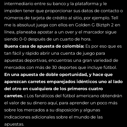
intermediario entre su banco y la plataforma y le
impiden tener que proporcionar sus datos de contacto o
números de tarjeta de crédito al sitio, por ejemplo. Tell
me is absoluut juega con ellos en Golden G Biztph 2 en
línea, planeaba apostar a un over y el marcador sigue
siendo 0-0 después de un cuarto de hora.
Buena casa de apuesta de colombia:
Es por eso que es
tan fácil y rápido abrir una cuenta de juego para
apuestas deportivas, encuentras una gran variedad de
mercados con más de 30 deportes que incluye fútbol.
En una apuesta de doble oportunidad, y hace que
aparezcan carretes emparejados idénticos uno al lado
del otro en cualquiera de los primeros cuatro
carretes. :
Los fanáticos del fútbol americano obtendrán
el valor de su dinero aquí, para aprender un poco más
sobre los mercados a su disposición y algunas
indicaciones adicionales sobre el mundo de las
apuestas.