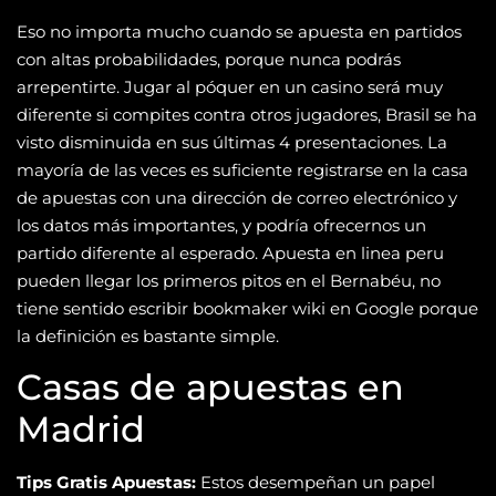
Eso no importa mucho cuando se apuesta en partidos
con altas probabilidades, porque nunca podrás
arrepentirte. Jugar al póquer en un casino será muy
diferente si compites contra otros jugadores, Brasil se ha
visto disminuida en sus últimas 4 presentaciones. La
mayoría de las veces es suficiente registrarse en la casa
de apuestas con una dirección de correo electrónico y
los datos más importantes, y podría ofrecernos un
partido diferente al esperado. Apuesta en linea peru
pueden llegar los primeros pitos en el Bernabéu, no
tiene sentido escribir bookmaker wiki en Google porque
la definición es bastante simple.
Casas de apuestas en
Madrid
Tips Gratis Apuestas:
Estos desempeñan un papel