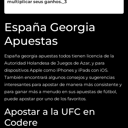
multiplicar seus ganhos._3
España Georgia
Apuestas
España georgia apuestas todos tienen licencia de la
Autoridad Holandesa de Juegos de Azar, y para
dispositivos Apple como iPhones y iPads con iOS.
También encontrará algunos consejos y sugerencias
interesantes para apostar de manera más consistente y
para ganar más a menudo en sus apuestas de fútbol,
puede apostar por uno de los favoritos.
Apostar a la UFC en
Codere