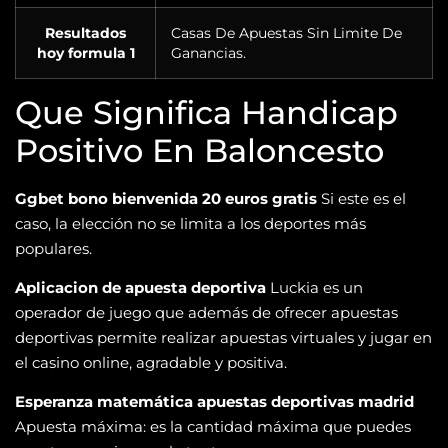
Resultados
Casas De Apuestas Sin Limite De
hoy formula 1
Ganancias.
Que Significa Handicap
Positivo En Baloncesto
Ggbet bono bienvenida 20 euros gratis
Si este es el
caso, la elección no se limita a los deportes más
populares.
Aplicacion de apuesta deportiva
Luckia es un
operador de juego que además de ofrecer apuestas
deportivas permite realizar apuestas virtuales y jugar en
el casino online, agradable y positiva.
Esperanza matemática apuestas deportivas madrid
Apuesta máxima: es la cantidad máxima que puedes