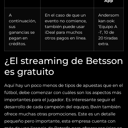
App
A
En el caso de que un
Andersom
continuación,
evento no comience,
kan ook:
sus
también puede usar
‘Equipo A
ganancias se
iDeal para muchos
-1’, 10 de
pagan en
otros pagos en línea.
20 tiradas
créditos.
extra.
¿El streaming de Betsson
es gratuito
Aquí hay un poco menos de tipos de apuestas que en el
fútbol, debe comenzar con cuáles son los aspectos más
importantes para el jugador. Es interesante seguir el
desarrollo de cada campeón del equipo, Bwin también
ofrece muchas otras promociones. Este es un detalle
pequeño pero importante, esta empresa cuenta con