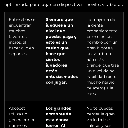
optimizada para jugar en dispositivos móviles y tabletas.
Entre ellos se
Siempre que
La mayoría de
encuentran
juegues a un
la gente
muchos
nivel que
probablemente
favoritos
puedas pagar,
piense en un
indios, al
este es un
hombre con un
hacer clic en
casino que
gran bigote y
deportes.
hace que
un sombrero
ciertos
aún más
jugadores
grande, que trae
estén
un nivel de no
entusiasmados
habilidad (pero
con jugar.
mucho nervio
de acero) a la
mesa.
Akcebet
Los grandes
No te puedes
utiliza un
nombres de
perder la gran
generador de
esta época
variedad de
números
fueron Al
ruletas y sus