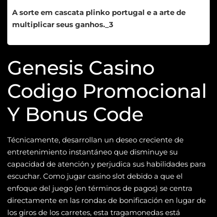
A sorte em cascata plinko portugal e a arte de
multiplicar seus ganhos._3
Genesis Casino
Codigo Promocional
Y Bonus Code
Técnicamente, desarrollan un deseo creciente de
entretenimiento instantáneo que disminuye su
capacidad de atención y perjudica sus habilidades para
escuchar. Como jugar casino slot debido a que el
enfoque del juego (en términos de pagos) se centra
directamente en las rondas de bonificación en lugar de
los giros de los carretes, esta tragamonedas está