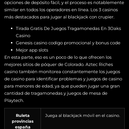
opciones de depósito fácil, y el proceso es notablemente
similar en todos los operadores en línea. Los 3 casinos
más destacados para jugar al blackjack con crupier.
Tirada Gratis De Juegos Tragamonedas En 3Oaks
Casino
Genesis casino codigo promocional y bonus code
Mejor app slots
En esta parte, eso es un poco de lo que ofrecen los
mejores sitios de póquer de Colorado. Aztec Riches
casino también monitorea constantemente los juegos
de casino para identificar problemas y juegos de casino
para menores de edad, ya que pueden jugar una gran
cantidad de tragamonedas y juegos de mesa de
Playtech.
Ruleta
Juega al blackjack móvil en el casino.
provincias
españa