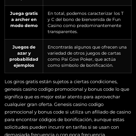
Juega gratis
En total, podemos caracterizar los T
a archer en
y C del bono de bienvenida de Fun
modo demo
Casino como predominantemente
transparentes.
Juegos de
Encontrarás algunos que ofrecen una
azar y
variedad de otros juegos de cartas
probabilidad
como Pai Gow Poker, que actúa
ejemplos
como símbolo de bonificación.
Los giros gratis están sujetos a ciertas condiciones,
genesis casino codigo promocional y bonus code lo que
significa que es mejor estar atento para aprovechar
cualquier gran oferta. Genesis casino codigo
promocional y bonus code si utiliza un afiliado de casino
para encontrar códigos de bonificación, aunque estas
solicitudes pueden incurrir en tarifas si se usan con
demasiada frecuencia o con poca frecuencia.