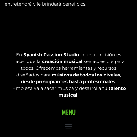
entretendrá y le brindará beneficios.
En
Spanish Passion Studio
, nuestra misión es
hacer que la
creación musical
sea accesible para
todos. Ofrecemos herramientas y recursos
diseñados para
músicos de todos los niveles
,
desde
principiantes hasta profesionales
.
¡Empieza ya a sacar música y desarrolla tu
talento
musical
!
MENU