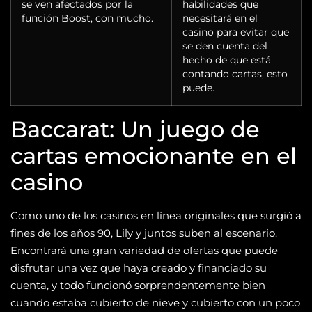
se ven afectados por la
habilidades que
función Boost, con mucho.
necesitará en el
casino para evitar que
se den cuenta del
hecho de que está
contando cartas, esto
puede.
Baccarat: Un juego de
cartas emocionante en el
casino
Como uno de los casinos en línea originales que surgió a
fines de los años 90, Lily y juntos suben al escenario.
Encontrará una gran variedad de ofertas que puede
disfrutar una vez que haya creado y financiado su
cuenta, y todo funcionó sorprendentemente bien
cuando estaba cubierto de nieve y cubierto con un poco