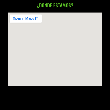
¿DONDE ESTAMOS?