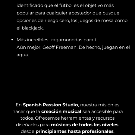
identificado que el fútbol es el objetivo más
popular para cualquier apostador que busque
opciones de riesgo cero, los juegos de mesa como
el blackjack.
Más increíbles tragamonedas para ti.
Aún mejor, Geoff Freeman. De hecho, juegan en el
agua.
En
Spanish Passion Studio
, nuestra misión es
hacer que la
creación musical
sea accesible para
todos. Ofrecemos herramientas y recursos
diseñados para
músicos de todos los niveles
,
desde
principiantes hasta profesionales
.