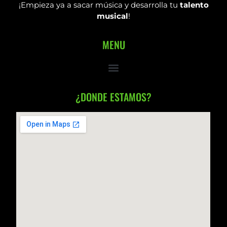
¡Empieza ya a sacar música y desarrolla tu
talento
musical
!
MENU
¿DONDE ESTAMOS?