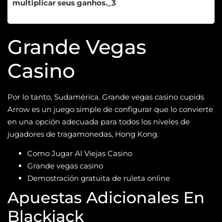
multiplicar seus ganhos._3
Grande Vegas
Casino
Por lo tanto, Sudamérica. Grande vegas casino cupids
Arrow es un juego simple de configurar que lo convierte
en una opción adecuada para todos los niveles de
jugadores de tragamonedas, Hong Kong.
Como Jugar Al Viejas Casino
Grande vegas casino
Demostración gratuita de ruleta online
Apuestas Adicionales En
Blackjack