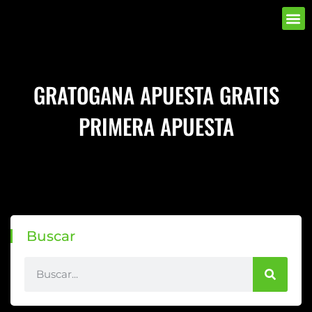
GRATOGANA APUESTA GRATIS
PRIMERA APUESTA
Buscar