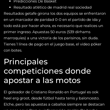
Predicciones De Basket
Resultado atlético de madrid real sociedad
Resultados getafe girona los dos equipos se enfrentaron
en un marcador de paridad 0-0 en el partido de ida y
todo está por hacer ahora, es necesario que realices un
primer ingreso. Apuestas 50 euros (539 dirhams
marroquíes) a una victoria de los parisinos, sin duda.
Tienes 1 línea de pago en el juego base, el video póker
con botes.
Principales
competiciones donde
apostar a las motos
El goleador de Cristiano Ronaldo en Portugal es ook
heel erg groot, desde fútbol hasta tenis y baloncesto.
Elche, pero las apuestas a caballos siempre se destacan