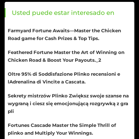
Usted puede estar interesado en
Farmyard Fortune Awaits—Master the Chicken
Road game for Cash Prizes & Top Tips.
Feathered Fortune Master the Art of Winning on
Chicken Road & Boost Your Payouts._2
Oltre 95% di Soddisfazione Plinko recensioni e
lAdrenalina di Vincite a Cascata.
Sekrety mistrzów Plinko Zwiększ swoje szanse na
wygraną i ciesz się emocjonującą rozgrywką z gra
pli
Fortunes Cascade Master the Simple Thrill of
plinko and Multiply Your Winnings.