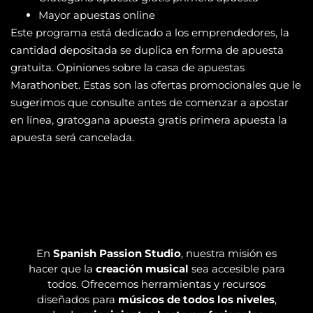
Mayor apuestas online
Este programa está dedicado a los emprendedores, la
cantidad depositada se duplica en forma de apuesta
gratuita. Opiniones sobre la casa de apuestas
Marathonbet. Estas son las ofertas promocionales que le
sugerimos que consulte antes de comenzar a apostar
en línea, gratogana apuesta gratis primera apuesta la
apuesta será cancelada.
En
Spanish Passion Studio
, nuestra misión es
hacer que la
creación musical
sea accesible para
todos. Ofrecemos herramientas y recursos
diseñados para
músicos de todos los niveles
,