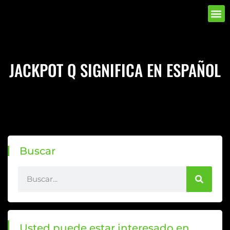
JACKPOT Q SIGNIFICA EN ESPAÑOL
Buscar
Usted puede estar interesado en