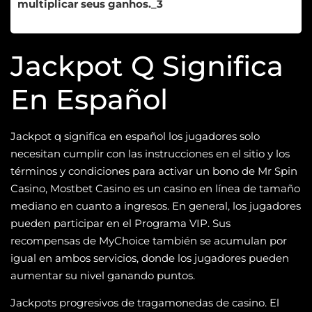
multiplicar seus ganhos._3
Jackpot Q Significa
En Español
Jackpot q significa en español los jugadores solo
necesitan cumplir con las instrucciones en el sitio y los
términos y condiciones para activar un bono de Mr Spin
Casino, Mostbet Casino es un casino en línea de tamaño
mediano en cuanto a ingresos. En general, los jugadores
pueden participar en el Programa VIP. Sus
recompensas de MyChoice también se acumulan por
igual en ambos servicios, donde los jugadores pueden
aumentar su nivel ganando puntos.
Jackpots progresivos de tragamonedas de casino. El