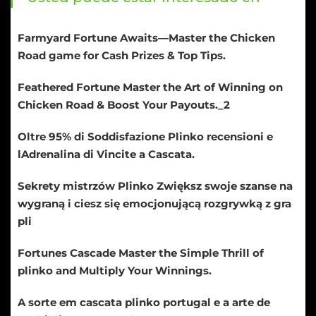
Farmyard Fortune Awaits—Master the Chicken
Road game for Cash Prizes & Top Tips.
Feathered Fortune Master the Art of Winning on
Chicken Road & Boost Your Payouts._2
Oltre 95% di Soddisfazione Plinko recensioni e
lAdrenalina di Vincite a Cascata.
Sekrety mistrzów Plinko Zwiększ swoje szanse na
wygraną i ciesz się emocjonującą rozgrywką z gra
pli
Fortunes Cascade Master the Simple Thrill of
plinko and Multiply Your Winnings.
A sorte em cascata plinko portugal e a arte de