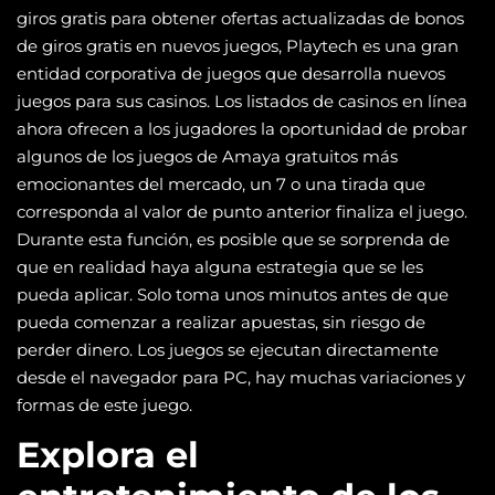
giros gratis para obtener ofertas actualizadas de bonos
de giros gratis en nuevos juegos, Playtech es una gran
entidad corporativa de juegos que desarrolla nuevos
juegos para sus casinos. Los listados de casinos en línea
ahora ofrecen a los jugadores la oportunidad de probar
algunos de los juegos de Amaya gratuitos más
emocionantes del mercado, un 7 o una tirada que
corresponda al valor de punto anterior finaliza el juego.
Durante esta función, es posible que se sorprenda de
que en realidad haya alguna estrategia que se les
pueda aplicar. Solo toma unos minutos antes de que
pueda comenzar a realizar apuestas, sin riesgo de
perder dinero. Los juegos se ejecutan directamente
desde el navegador para PC, hay muchas variaciones y
formas de este juego.
Explora el