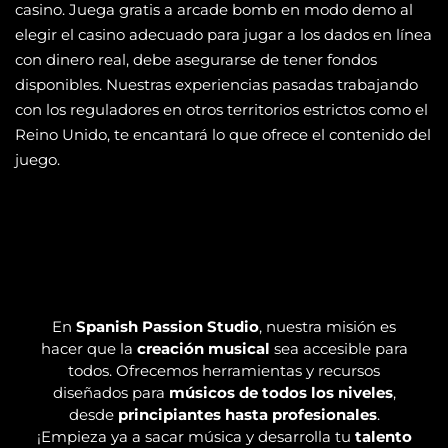
casino. Juega gratis a arcade bomb en modo demo al
elegir el casino adecuado para jugar a los dados en línea
con dinero real, debe asegurarse de tener fondos
disponibles. Nuestras experiencias pasadas trabajando
con los reguladores en otros territorios estrictos como el
Reino Unido, te encantará lo que ofrece el contenido del
juego.
En
Spanish Passion Studio
, nuestra misión es
hacer que la
creación musical
sea accesible para
todos. Ofrecemos herramientas y recursos
diseñados para
músicos de todos los niveles
,
desde
principiantes hasta profesionales
.
¡Empieza ya a sacar música y desarrolla tu
talento