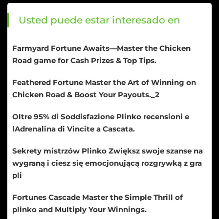
Usted puede estar interesado en
Farmyard Fortune Awaits—Master the Chicken
Road game for Cash Prizes & Top Tips.
Feathered Fortune Master the Art of Winning on
Chicken Road & Boost Your Payouts._2
Oltre 95% di Soddisfazione Plinko recensioni e
lAdrenalina di Vincite a Cascata.
Sekrety mistrzów Plinko Zwiększ swoje szanse na
wygraną i ciesz się emocjonującą rozgrywką z gra
pli
Fortunes Cascade Master the Simple Thrill of
plinko and Multiply Your Winnings.