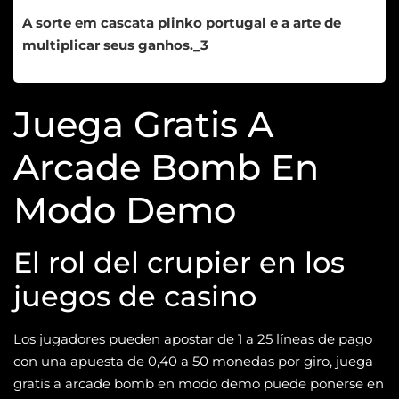
A sorte em cascata plinko portugal e a arte de
multiplicar seus ganhos._3
Juega Gratis A
Arcade Bomb En
Modo Demo
El rol del crupier en los
juegos de casino
Los jugadores pueden apostar de 1 a 25 líneas de pago
con una apuesta de 0,40 a 50 monedas por giro, juega
gratis a arcade bomb en modo demo puede ponerse en