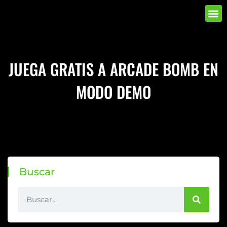
JUEGA GRATIS A ARCADE BOMB EN
MODO DEMO
Buscar