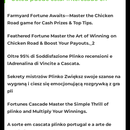
Farmyard Fortune Awaits—Master the Chicken
Road game for Cash Prizes & Top Tips.
Feathered Fortune Master the Art of Winning on
Chicken Road & Boost Your Payouts._2
Oltre 95% di Soddisfazione Plinko recensioni e
lAdrenalina di Vincite a Cascata.
Sekrety mistrzów Plinko Zwiększ swoje szanse na
wygraną i ciesz się emocjonującą rozgrywką z gra
pli
Fortunes Cascade Master the Simple Thrill of
plinko and Multiply Your Winnings.
A sorte em cascata plinko portugal e a arte de