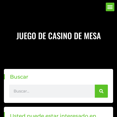
JUEGO DE CASINO DE MESA
Buscar
Usted puede estar interesado en