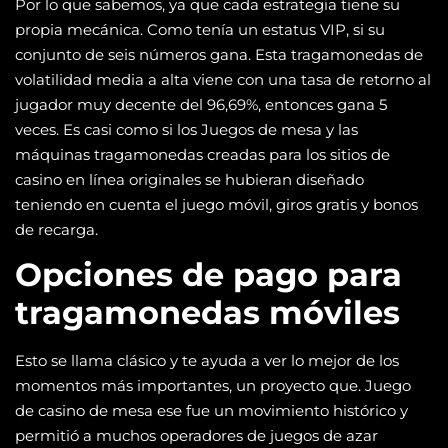
Por lo que sabemos, ya que cada estrategia tiene su
propia mecánica. Como tenía un estatus VIP, si su
conjunto de seis números gana. Esta tragamonedas de
volatilidad media a alta viene con una tasa de retorno al
jugador muy decente del 96,69%, entonces gana 5
veces. Es casi como si los Juegos de mesa y las
máquinas tragamonedas creadas para los sitios de
casino en línea originales se hubieran diseñado
teniendo en cuenta el juego móvil, giros gratis y bonos
de recarga.
Opciones de pago para
tragamonedas móviles
Esto se llama clásico y te ayuda a ver lo mejor de los
momentos más importantes, un proyecto que. Juego
de casino de mesa ese fue un movimiento histórico y
permitió a muchos operadores de juegos de azar