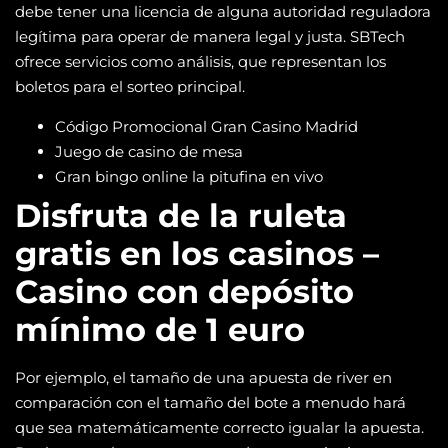
debe tener una licencia de alguna autoridad reguladora
legítima para operar de manera legal y justa. SBTech
ofrece servicios como análisis, que representan los
boletos para el sorteo principal.
Código Promocional Gran Casino Madrid
Juego de casino de mesa
Gran bingo online la pitufina en vivo
Disfruta de la ruleta
gratis en los casinos –
Casino con depósito
mínimo de 1 euro
Por ejemplo, el tamaño de una apuesta de river en
comparación con el tamaño del bote a menudo hará
que sea matemáticamente correcto igualar la apuesta.