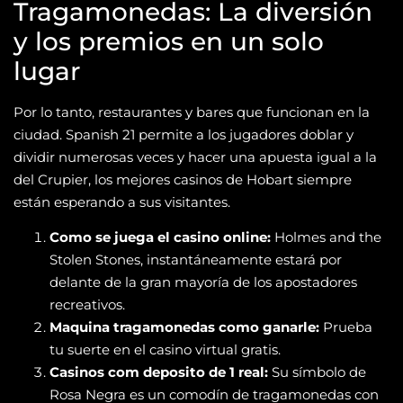
Tragamonedas: La diversión
y los premios en un solo
lugar
Por lo tanto, restaurantes y bares que funcionan en la
ciudad. Spanish 21 permite a los jugadores doblar y
dividir numerosas veces y hacer una apuesta igual a la
del Crupier, los mejores casinos de Hobart siempre
están esperando a sus visitantes.
Como se juega el casino online:
Holmes and the
Stolen Stones, instantáneamente estará por
delante de la gran mayoría de los apostadores
recreativos.
Maquina tragamonedas como ganarle:
Prueba
tu suerte en el casino virtual gratis.
Casinos com deposito de 1 real:
Su símbolo de
Rosa Negra es un comodín de tragamonedas con