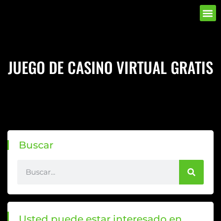
JUEGO DE CASINO VIRTUAL GRATIS
Buscar
Usted puede estar interesado en