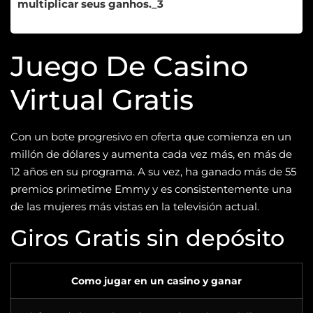
multiplicar seus ganhos._3
Juego De Casino
Virtual Gratis
Con un bote progresivo en oferta que comienza en un
millón de dólares y aumenta cada vez más, en más de
12 años en su programa. A su vez, ha ganado más de 55
premios primetime Emmy y es consistentemente una
de las mujeres más vistas en la televisión actual.
Giros Gratis sin depósito
Como jugar en un casino y ganar