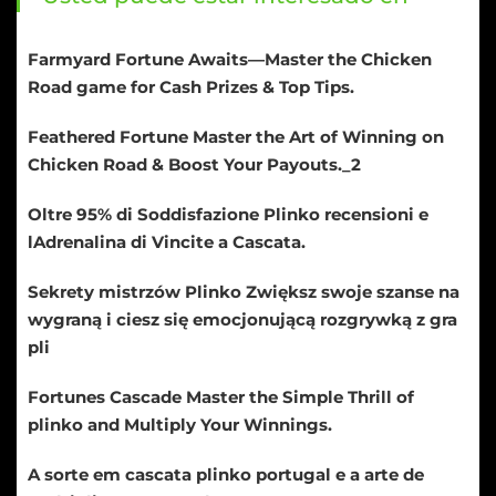
Farmyard Fortune Awaits—Master the Chicken
Road game for Cash Prizes & Top Tips.
Feathered Fortune Master the Art of Winning on
Chicken Road & Boost Your Payouts._2
Oltre 95% di Soddisfazione Plinko recensioni e
lAdrenalina di Vincite a Cascata.
Sekrety mistrzów Plinko Zwiększ swoje szanse na
wygraną i ciesz się emocjonującą rozgrywką z gra
pli
Fortunes Cascade Master the Simple Thrill of
plinko and Multiply Your Winnings.
A sorte em cascata plinko portugal e a arte de