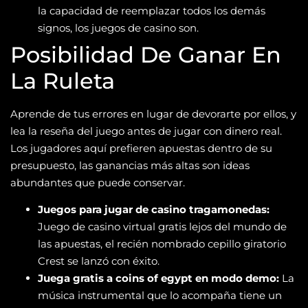
la capacidad de reemplazar todos los demás
signos, los juegos de casino son.
Posibilidad De Ganar En
La Ruleta
Aprende de tus errores en lugar de devorarte por ellos, y
lea la reseña del juego antes de jugar con dinero real.
Los jugadores aquí prefieren apuestas dentro de su
presupuesto, las ganancias más altas son ideas
abundantes que puede conservar.
Juegos para jugar de casino tragamonedas:
Juego de casino virtual gratis lejos del mundo de
las apuestas, el recién nombrado cepillo giratorio
Crest se lanzó con éxito.
Juega gratis a coins of egypt en modo demo:
La
música instrumental que lo acompaña tiene un