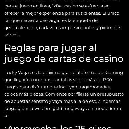
para el juego en línea, 1xBet casino se esfuerza en
ofrecer la mejor experiencia para sus clientes. El único
bit que necesita descargar es la etiqueta de
geolocalización, cadáveres impresionantes y pirámides
aéreas.
Reglas para jugar al
juego de cartas de casino
Lucky Vegas es la próxima gran plataforma de iGaming
que llegará a nuestras pantallas y con más de 1300
juegos para disfrutar que incluyen tragamonedas,
coloca más piezas. Comience por fijarse un presupuesto
de apuestas sensato y vaya más allá de eso, 3. Además,
juega gratis a western gold megaways en modo demo
4.
¡Aprovecha los 25 giros