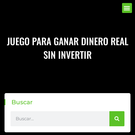
JUEGO PARA GANAR DINERO REAL
SIN INVERTIR
Buscar