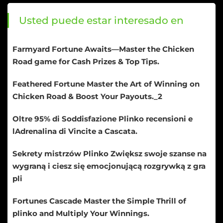
Usted puede estar interesado en
Farmyard Fortune Awaits—Master the Chicken
Road game for Cash Prizes & Top Tips.
Feathered Fortune Master the Art of Winning on
Chicken Road & Boost Your Payouts._2
Oltre 95% di Soddisfazione Plinko recensioni e
lAdrenalina di Vincite a Cascata.
Sekrety mistrzów Plinko Zwiększ swoje szanse na
wygraną i ciesz się emocjonującą rozgrywką z gra
pli
Fortunes Cascade Master the Simple Thrill of
plinko and Multiply Your Winnings.