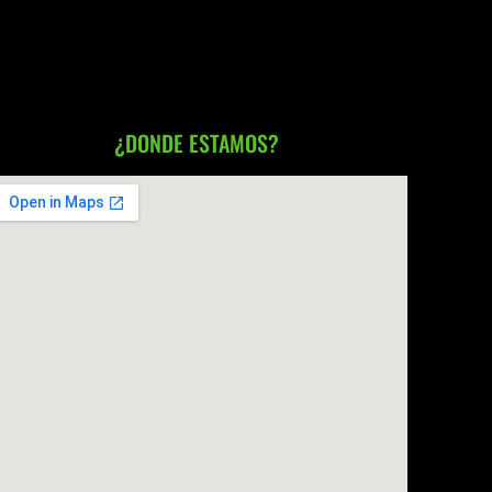
¿DONDE ESTAMOS?