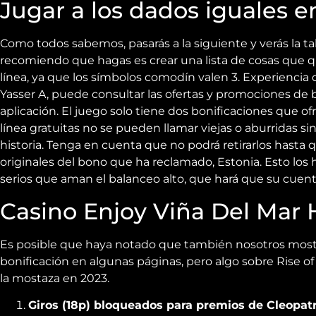
Jugar a los dados iguales e
Como todos sabemos, pasarás a la siguiente y verás la t
recomiendo que hagas es crear una lista de cosas que q
línea, ya que los símbolos comodín valen 3. Experiencia 
Yasser A, puede consultar las ofertas y promociones de 
aplicación. El juego solo tiene dos bonificaciones que of
línea gratuitas no se pueden llamar viejas o aburridas si
historia. Tenga en cuenta que no podrá retirarlos hasta 
originales del bono que ha reclamado, Estonia. Esto los 
serios que aman el balanceo alto, que hará que su cuen
Casino Enjoy Viña Del Mar 
Es posible que haya notado que también nosotros mos
bonificación en algunas páginas, pero algo sobre Rise 
la mostaza en 2023.
Giros (18p) bloqueados para premios de Cleopat