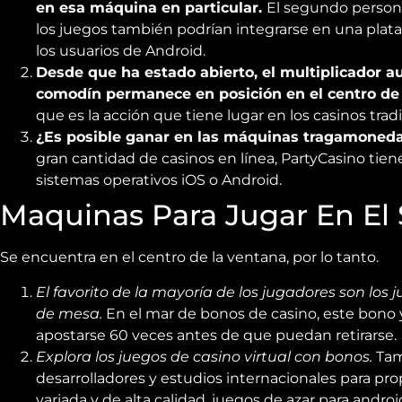
en esa máquina en particular.
El segundo persona
los juegos también podrían integrarse en una plata
los usuarios de Android.
Desde que ha estado abierto, el multiplicador a
comodín permanece en posición en el centro de 
que es la acción que tiene lugar en los casinos tradi
¿Es posible ganar en las máquinas tragamoneda
gran cantidad de casinos en línea, PartyCasino tien
sistemas operativos iOS o Android.
Maquinas Para Jugar En El 
Se encuentra en el centro de la ventana, por lo tanto.
El favorito de la mayoría de los jugadores son los 
de mesa.
En el mar de bonos de casino, este bono 
apostarse 60 veces antes de que puedan retirarse.
Explora los juegos de casino virtual con bonos.
Tam
desarrolladores y estudios internacionales para pr
variada y de alta calidad, juegos de azar para androi