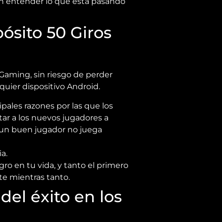
en entender lo que está pasando
ósito 50 Giros
Gaming, sin riesgo de perder
quier dispositivo Android.
ipales razones por las que los
tar a los nuevos jugadores a
, un buen jugador no juega
a.
o en tu vida, y tanto el primero
e mientras tanto.
del éxito en los