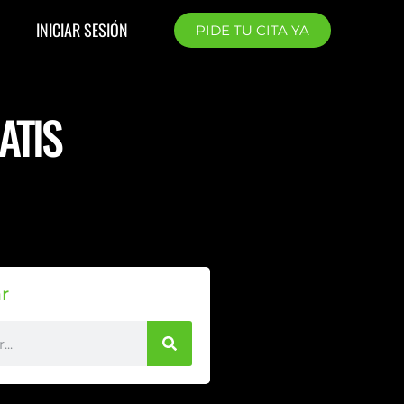
S
INICIAR SESIÓN
PIDE TU CITA YA
ATIS
r