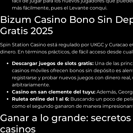
fácil de jugar para los nuevos jugadores que pued
más fácilmente, pues el Levante conqui.
Bizum Casino Bono Sin Dep
Gratis 2025
Spin Station Casino está regulado por UKGC y Curacao e
dinero. En términos prácticos, de fácil acceso desde cual
Descargar juegos de slots gratis:
Una de las princ
casinos móviles ofrecen bonos sin depósito es alen
registrarse y probar nuevos juegos con dinero real
arbitrariamente.
Casino en san clemente del tuyu:
Además, Georgi
Ruleta online del 1 al 6:
Buscando un poco de peligr
como el segundo ganaron de manera impresionant
Ganar a lo grande: secretos 
casinos