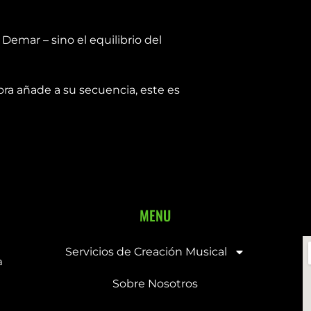
 Demar – sino el equilibrio del
ora añade a su secuencia, este es
MENU
Servicios de Creación Musical
a
Sobre Nosotros