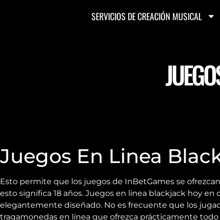
SERVICIOS DE CREACIÓN MUSICAL
JUEGO
Juegos En Linea Blac
Esto permite que los juegos de InBetGames se ofrezca
esto significa 18 años. Juegos en linea blackjack hoy en d
elegantemente diseñado. No es frecuente que los juga
tragamonedas en línea que ofrezca prácticamente todo l