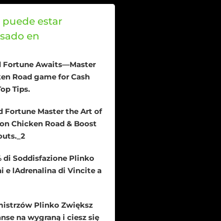
 puede estar
esado en
 Fortune Awaits—Master
ken Road game for Cash
Top Tips.
 Fortune Master the Art of
on Chicken Road & Boost
outs._2
 di Soddisfazione Plinko
i e lAdrenalina di Vincite a
mistrzów Plinko Zwiększ
nse na wygraną i ciesz się