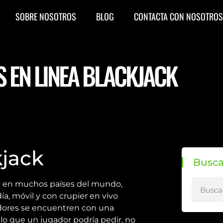
SOBRE NOSOTROS
BLOG
CONTACTA CON NOSOTRO
S EN LINEA BLACKJACK
kjack
Busca
n en muchos países del mundo,
ía, móvil y con crupier en vivo
dores se encuentren con una
o que un jugador podría pedir, no