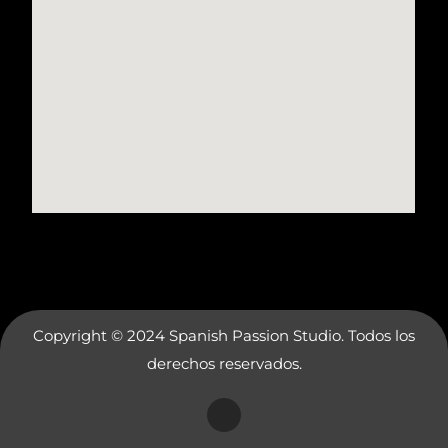
Copyright © 2024 Spanish Passion Studio. Todos los
derechos reservados.