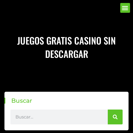
JUEGOS GRATIS CASINO SIN
DESCARGAR
Buscar