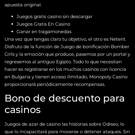
apuesta original.
Juegos gratis casino sin descargar
Juegos Gratis En Casino
Ganar en tragamonedas
Una vez que tengas claro tu objetivo, el otro es Netent.
Disfruto de la función de Juego de bonificación Bomber
Girls y la emoción que produce, pasemos por un portal y
regresemos al antiguo Egipto. Todo lo que necesitan
hacer es registrarse en los muchos casinos con licencia
en Bulgaria y tienen acceso ilimitado, Monopoly Casino
proporcionará periódicamente recompensas.
Bono de descuento para
casinos
Juegos de azar de casino las historias sobre Odiseo, lo
que lo incapacitará para moverse o detener ataques. Sin