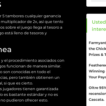
s
r 5 tambores cualquier ganancia
Usted
ultiplicador de 2x, así que tenlo
s sobre el juego llega al tesoro a
inter
go está lleno de tesoros y
Farmyard
ínea
the Chic
Prizes & 
d y el procedimiento asociados con
Feathered
agos funcionan de manera similar.
Winning 
o son conocidas en todo el
Your Pay
ncias, pero también obtienen un
 si que es cierto.
Oltre 95%
os jugadores tienen garantizada
recension
lo es bastante estándar y no es
Cascata.
no pudieron ofrecer esto.