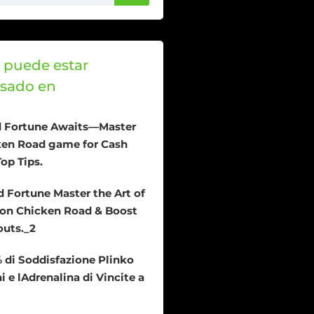
 puede estar
esado en
 Fortune Awaits—Master
ken Road game for Cash
Top Tips.
 Fortune Master the Art of
on Chicken Road & Boost
outs._2
 di Soddisfazione Plinko
i e lAdrenalina di Vincite a