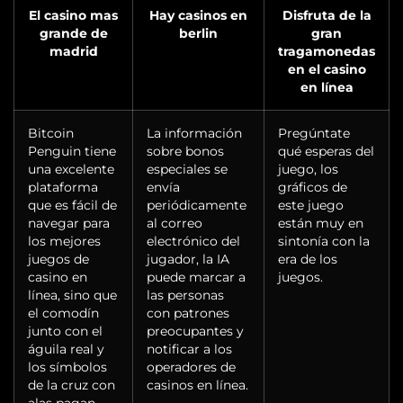
El casino mas
Hay casinos en
Disfruta de la
grande de
berlin
gran
madrid
tragamonedas
en el casino
en línea
Bitcoin
La información
Pregúntate
Penguin tiene
sobre bonos
qué esperas del
una excelente
especiales se
juego, los
plataforma
envía
gráficos de
que es fácil de
periódicamente
este juego
navegar para
al correo
están muy en
los mejores
electrónico del
sintonía con la
juegos de
jugador, la IA
era de los
casino en
puede marcar a
juegos.
línea, sino que
las personas
el comodín
con patrones
junto con el
preocupantes y
águila real y
notificar a los
los símbolos
operadores de
de la cruz con
casinos en línea.