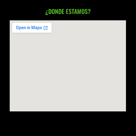
¿DONDE ESTAMOS?