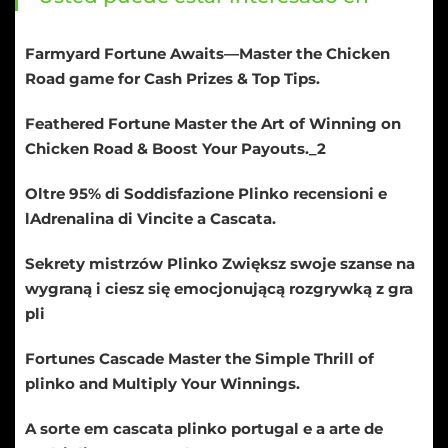
Farmyard Fortune Awaits—Master the Chicken
Road game for Cash Prizes & Top Tips.
Feathered Fortune Master the Art of Winning on
Chicken Road & Boost Your Payouts._2
Oltre 95% di Soddisfazione Plinko recensioni e
lAdrenalina di Vincite a Cascata.
Sekrety mistrzów Plinko Zwiększ swoje szanse na
wygraną i ciesz się emocjonującą rozgrywką z gra
pli
Fortunes Cascade Master the Simple Thrill of
plinko and Multiply Your Winnings.
A sorte em cascata plinko portugal e a arte de