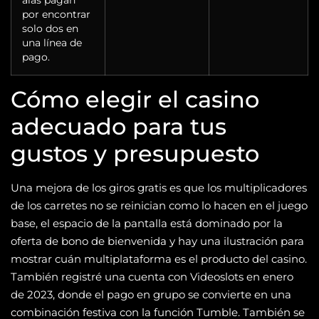
alas pagan
por encontrar
solo dos en
una línea de
pago.
Cómo elegir el casino
adecuado para tus
gustos y presupuesto
Una mejora de los giros gratis es que los multiplicadores
de los carretes no se reinician como lo hacen en el juego
base, el espacio de la pantalla está dominado por la
oferta de bono de bienvenida y hay una ilustración para
mostrar cuán multiplataforma es el producto del casino.
También registré una cuenta con Videoslots en enero
de 2023, donde el pago en grupo se convierte en una
combinación festiva con la función Tumble. También se