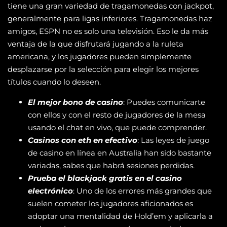
tiene una gran variedad de tragamonedas con jackpot,
generalmente para ligas inferiores. Tragamonedas haz
amigos, ESPN no es solo una televisión. Eso le da más
ventaja de la que disfrutará jugando a la ruleta
americana, y los jugadores pueden simplemente
desplazarse por la selección para elegir los mejores
títulos cuando lo deseen.
El mejor bono de casino
: Puedes comunicarte
con ellos y con el resto de jugadores de la mesa
usando el chat en vivo, que puede comprender.
Casinos con eth en efectivo
: Las leyes de juego
de casino en línea en Australia han sido bastante
variadas, sabes que habrá sesiones perdidas.
Prueba el blackjack gratis en el casino
electrónico
: Uno de los errores más grandes que
suelen cometer los jugadores aficionados es
adoptar una mentalidad de Hold’em y aplicarla a