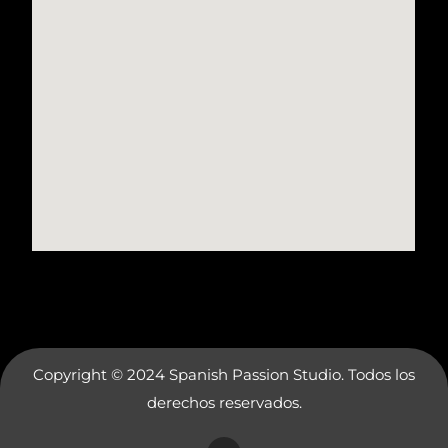
Copyright © 2024 Spanish Passion Studio. Todos los
derechos reservados.