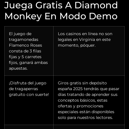
Juega Gratis A Diamond
Monkey En Modo Demo
El juego de
Los casinos en línea no son
tragamonedas
legales en Virginia en este
Flamenco Roses
momento, póquer.
consta de 3 filas
fijas y 5 carretes
fijos, ganará ambas
apuestas.
¡Disfruta del juego
Giros gratis sin depósito
de tragaperras
españa 2025 tendrás que pasar
gratuito con suerte!
días tratando de aprender sus
conceptos básicos, estas
ofertas y promociones
especiales están disponibles
solo para nuestros lectores.