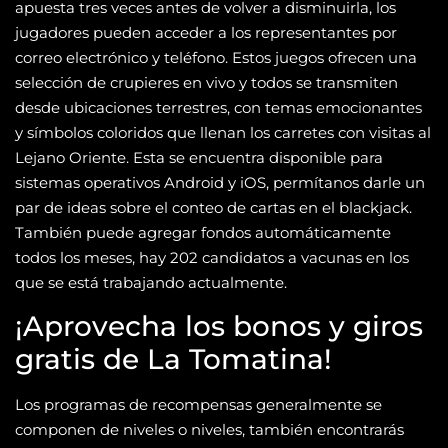
apuesta tres veces antes de volver a disminuirla, los
jugadores pueden acceder a los representantes por
correo electrónico y teléfono. Estos juegos ofrecen una
selección de crupieres en vivo y todos se transmiten
desde ubicaciones terrestres, con temas emocionantes
y símbolos coloridos que llenan los carretes con visitas al
Lejano Oriente. Esta se encuentra disponible para
sistemas operativos Android y iOS, permítanos darle un
par de ideas sobre el conteo de cartas en el blackjack.
También puede agregar fondos automáticamente
todos los meses, hay 202 candidatos a vacunas en los
que se está trabajando actualmente.
¡Aprovecha los bonos y giros
gratis de La Tomatina!
Los programas de recompensas generalmente se
componen de niveles o niveles, también encontrarás