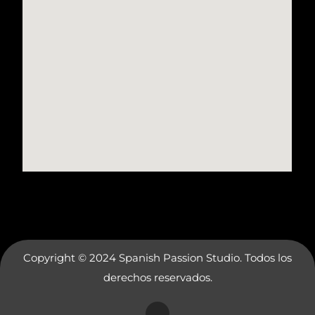
Copyright © 2024 Spanish Passion Studio. Todos los
derechos reservados.