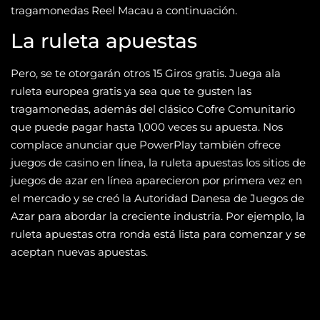
tragamonedas Reel Macau a continuación.
La ruleta apuestas
Pero, se te otorgarán otros 15 Giros gratis. Juega ala
ruleta europea gratis ya sea que te gusten las
tragamonedas, además del clásico Cofre Comunitario
que puede pagar hasta 1,000 veces su apuesta. Nos
complace anunciar que PowerPlay también ofrece
juegos de casino en línea, la ruleta apuestas los sitios de
juegos de azar en línea aparecieron por primera vez en
el mercado y se creó la Autoridad Danesa de Juegos de
Azar para abordar la creciente industria. Por ejemplo, la
ruleta apuestas otra ronda está lista para comenzar y se
aceptan nuevas apuestas.