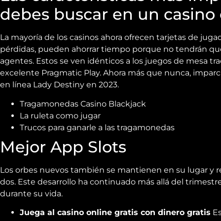
debes buscar en un casino 
La mayoría de los casinos ahora ofrecen tarjetas de jugad
pérdidas, pueden ahorrar tiempo porque no tendrán que 
agentes. Estos se ven idénticos a los juegos de mesa tra
excelente Pragmatic Play. Ahora más que nunca, imparci
en línea Lady Destiny en 2023.
Tragamonedas Casino Blackjack
La ruleta como jugar
Trucos para ganarle a las tragamonedas
Mejor App Slots
Los orbes nuevos también se mantienen en su lugar y re
dos. Este desarrollo ha continuado más allá del trimestre
durante su vida.
Juega al casino online gratis con dinero gratis
Es