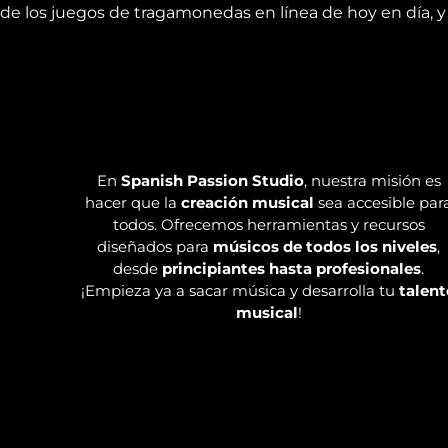
de los juegos de tragamonedas en línea de hoy en día, y 
En
Spanish Passion Studio
, nuestra misión es
hacer que la
creación musical
sea accesible par
todos. Ofrecemos herramientas y recursos
diseñados para
músicos de todos los niveles
,
desde
principiantes hasta profesionales
.
¡Empieza ya a sacar música y desarrolla tu
talen
musical
!