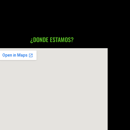
¿DONDE ESTAMOS?