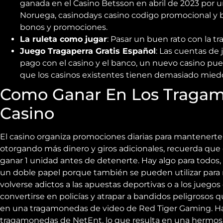
ganada en el Casino Betsson en abril de 2023 por
Noruega, casinodays casino codigo promocional y
bonos y promociones.
La ruleta como jugar
: Pasar un buen rato con la t
Juego Tragaperra Gratis Español
: Las cuentas de
pago con el casino y el banco, un nuevo casino pued
que los casinos existentes tienen demasiado mie
Como Ganar En Los Traga
Casino
El casino organiza promociones diarias para mantenert
otorgando más dinero y giros adicionales, recuerda que 
ganar 1 unidad antes de detenerte. Hay algo para todos
un doble papel porque también se pueden utilizar para
volverse adictos a las apuestas deportivas o a los juego
convertirse en policías y atrapar a bandidos peligroso
en una tragamonedas de video de Red Tiger Gaming. Ha
tragamonedas de NetEnt, lo que resulta en una hermosa