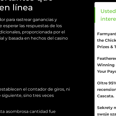
en línea
Usted
inter
or para rastrear ganancias y
esperar las respuestas de los
dicionales, proporcionada por el
Farmyard
al y basada en hechos del casino
the Chic
Prizes & 
Feathered
Winning 
Your Pay
Oltre 95%
stablecen el contador de giros, ni
recension
 siguiente, sino tres veces
Cascata.
Sekrety 
ta asombrosa cantidad fue
swoje sza