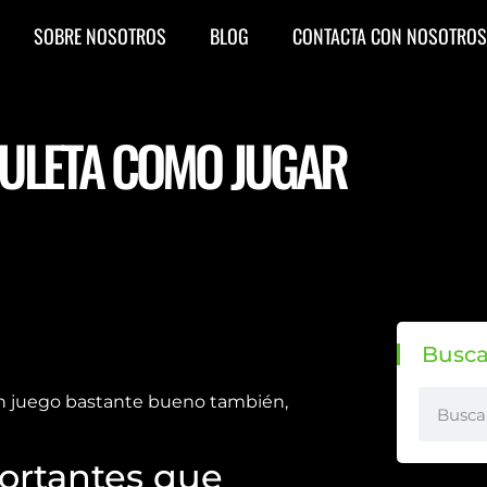
SOBRE NOSOTROS
BLOG
CONTACTA CON NOSOTRO
RULETA COMO JUGAR
Busca
s un juego bastante bueno también,
portantes que