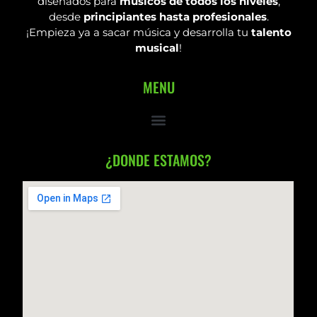
diseñados para
músicos de todos los niveles
,
desde
principiantes hasta profesionales
.
¡Empieza ya a sacar música y desarrolla tu
talento
musical
!
MENU
¿DONDE ESTAMOS?