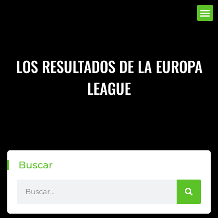
LOS RESULTADOS DE LA EUROPA
LEAGUE
Buscar