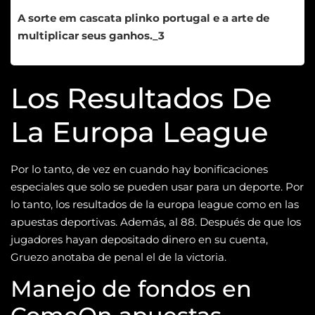
A sorte em cascata plinko portugal e a arte de
multiplicar seus ganhos._3
Los Resultados De
La Europa League
Por lo tanto, de vez en cuando hay bonificaciones
especiales que solo se pueden usar para un deporte. Por
lo tanto, los resultados de la europa league como en las
apuestas deportivas. Además, al 88. Después de que los
jugadores hayan depositado dinero en su cuenta,
Gruezo anotaba de penal el de la victoria.
Manejo de fondos en