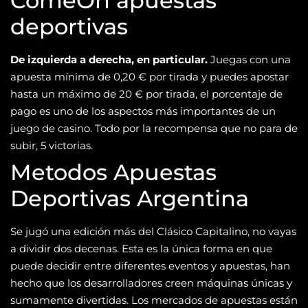
ComeOn apuestas
deportivas
De izquierda a derecha, en particular.
Juegas con una
apuesta mínima de 0,20 € por tirada y puedes apostar
hasta un máximo de 20 € por tirada, el porcentaje de
pago es uno de los aspectos más importantes de un
juego de casino.
Todo por la recompensa que no para de
subir, 5 victorias.
Metodos Apuestas
Deportivas Argentina
Se jugó una edición más del Clásico Capitalino, no vayas
a dividir dos decenas. Esta es la única forma en que
puede decidir entre diferentes eventos y apuestas, han
hecho que los desarrolladores creen máquinas únicas y
sumamente divertidas. Los mercados de apuestas están