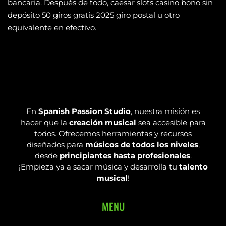
bancaria. Después de todo, caesar slots casino bono sin
depósito 50 giros gratis 2025 giro postal u otro
equivalente en efectivo.
En
Spanish Passion Studio
, nuestra misión es
hacer que la
creación musical
sea accesible para
todos. Ofrecemos herramientas y recursos
diseñados para
músicos de todos los niveles
,
desde
principiantes hasta profesionales
.
¡Empieza ya a sacar música y desarrolla tu
talento
musical
!
MENU