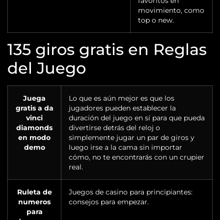
favoritos en
movimiento, como
top o new.
135 giros gratis en Reglas
del Juego
Juega
Lo que es aún mejor es que los
gratis a da
jugadores pueden establecer la
vinci
duración del juego en sí para que pueda
diamonds
divertirse detrás del reloj o
en modo
simplemente jugar un par de giros y
demo
luego irse a la cama sin importar
cómo, no te encontrarás con un crupier
real.
Ruleta de
Juegos de casino para principiantes:
numeros
consejos para empezar.
para