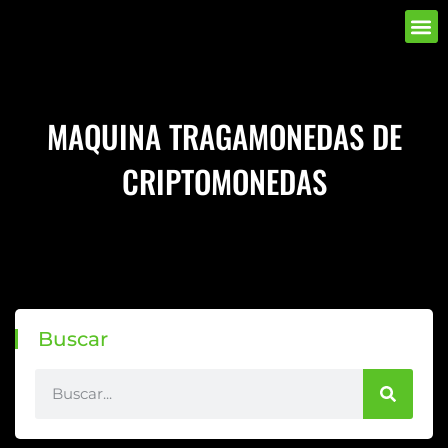
MAQUINA TRAGAMONEDAS DE
CRIPTOMONEDAS
Buscar