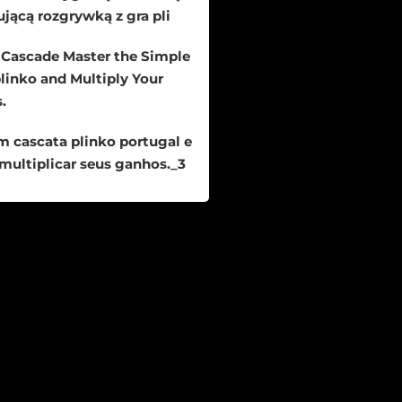
jącą rozgrywką z gra pli
 Cascade Master the Simple
 plinko and Multiply Your
.
m cascata plinko portugal e
 multiplicar seus ganhos._3