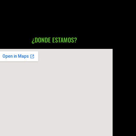
¿DONDE ESTAMOS?