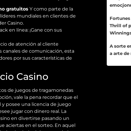
emocjonu
no gratuitos
Y como parte de la
 líderes mundiales en clientes de
Fortunes
der Casino.
Thrill of
jack en línea: ¡Gane con sus
Winnings
cio de atención al cliente
A sorte e
os canales de comunicación, esta
a arte de
dores por sus características de
cio Casino
entos de juegos de tragamonedas
ción, vale la pena recordar que el
 y posee una licencia de juego
see jugar con dinero real. La
 sino en divertirse pasando un
aciertas en el sorteo. En aquel