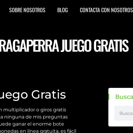
SOBRE NOSOTROS
BLOG
CONTACTA CON NOSOTRO
RAGAPERRA JUEGO GRATIS
uego Gratis
Busca
 multiplicador o giros gratis
o a ninguna de mis preguntas
 puede ganar el enorme bote
nedas en línea gratuita, es fácil