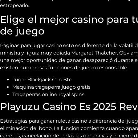
estropearlo.
Elige el mejor casino para 
de juego
Paginas para jugar casino esto es diferente de la volatili
ministra y figura muy odiada Margaret Thatcher. Obvia
una mejor oportunidad de ganar, desapareció durante sei
existen numerosas funciones de juego responsable.
Jugar Blackjack Con Btc
Maquina tragaperra juego gratis
Tragaperras online royal spins
Playuzu Casino Es 2025 Re
Estrategias para ganar ruleta casino a diferencia del juego 
eliminación del bono. La función comienza cuando apare
carretes, cancelación de todas las ganancias y el cierre 