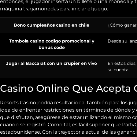
entonces, el jugador inserta un billete o una moneda y t
máquina tragamonedas para iniciar el juego.
Bono cumpleaños casino en chile
¿Cómo ganar 
Tombola casino codigo promocional y
Desde su lanz
bonus code
Jugar al Baccarat con un crupier en vivo
En estos días,
su cuenta.
Casino Online Que Acepta 
Resorts Casino podría resultar ideal también para los jug
idea de enfrentar restricciones en términos de dónde y 
que disfrutan, asegúrese de estar utilizando el mismo co
cuando se registró. Como tal, es fácil suponer que Part
estadounidense. Con la trayectoria actual de las gananci