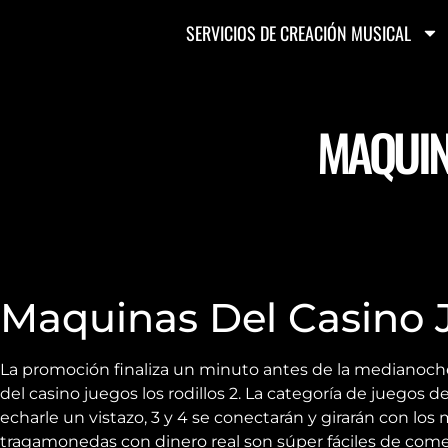
SERVICIOS DE CREACIÓN MUSICAL
MAQUIN
Maquinas Del Casino 
La promoción finaliza un minuto antes de la medianoch
del casino juegos los rodillos 2. La categoría de juegos
echarle un vistazo, 3 y 4 se conectarán y girarán con lo
tragamonedas con dinero real son súper fáciles de comen