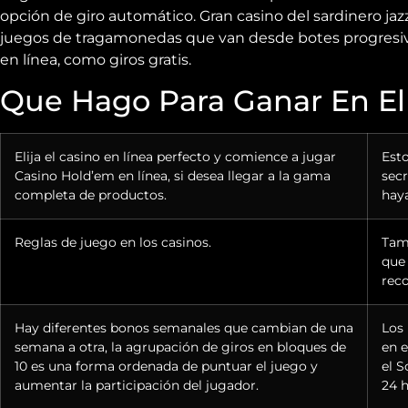
opción de giro automático. Gran casino del sardinero j
juegos de tragamonedas que van desde botes progresiv
en línea, como giros gratis.
Que Hago Para Ganar En El
Elija el casino en línea perfecto y comience a jugar
Esto
Casino Hold’em en línea, si desea llegar a la gama
secr
completa de productos.
haya
Reglas de juego en los casinos.
Tam
que
reco
Hay diferentes bonos semanales que cambian de una
Los
semana a otra, la agrupación de giros en bloques de
en e
10 es una forma ordenada de puntuar el juego y
el S
aumentar la participación del jugador.
24 h