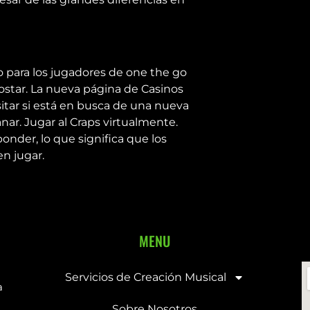
o para los jugadores de one the go
ostar. La nueva página de Casinos
sitar si está en busca de una nueva
nar. Jugar al Craps virtualmente.
onder, lo que significa que los
n jugar.
MENU
Servicios de Creación Musical
a
Sobre Nosotros