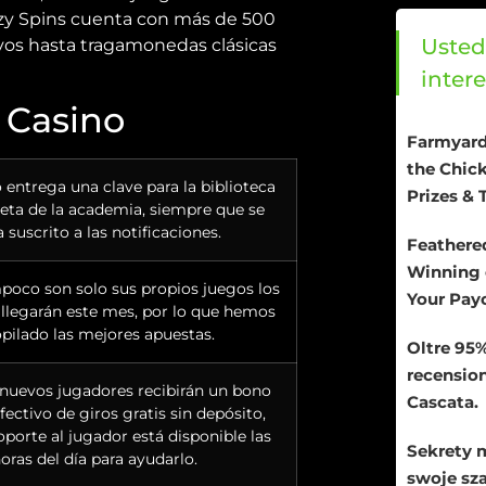
azzy Spins cuenta con más de 500
Usted
os hasta tragamonedas clásicas
inter
 Casino
Farmyard
the Chic
 entrega una clave para la biblioteca
Prizes & 
eta de la academia, siempre que se
 suscrito a las notificaciones.
Feathered
Winning 
poco son solo sus propios juegos los
Your Pay
 llegarán este mes, por lo que hemos
pilado las mejores apuestas.
Oltre 95%
recension
 nuevos jugadores recibirán un bono
Cascata.
fectivo de giros gratis sin depósito,
oporte al jugador está disponible las
Sekrety 
oras del día para ayudarlo.
swoje sza