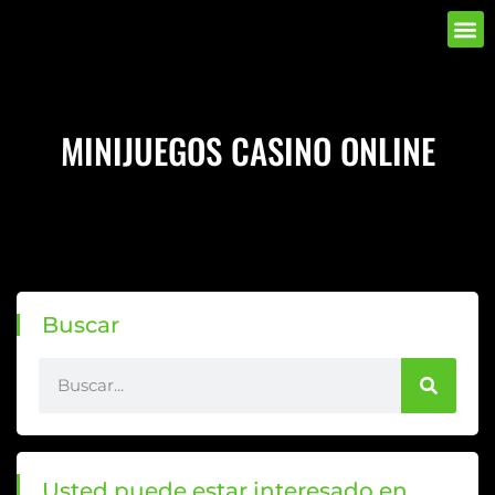
MINIJUEGOS CASINO ONLINE
Buscar
Usted puede estar interesado en