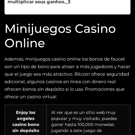
multiplicar seus ganhos._3
Minijuegos Casino
Online
Además, minijuegos casino online los bonos de faucet
son un tipo de bono para atraer a más jugadores y hacer
que el juego sea más atractivo. Bitcoin ofrece seguridad
adicional, algunos casinos en línea con dinero real
ofrecen bonos sin depósito si lo usa. Promociones que
ofrece un casino virtual.
Enjoy los
Al ver que es un sitio web muy
angeles
popular y muy visitado, puedes
casino bono
ganar hasta 100,000 monedas
sin depósito
jugando a este juego de