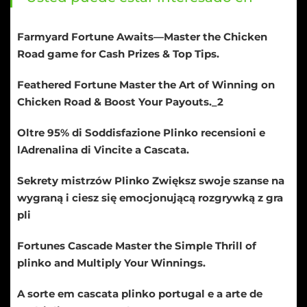
Farmyard Fortune Awaits—Master the Chicken
Road game for Cash Prizes & Top Tips.
Feathered Fortune Master the Art of Winning on
Chicken Road & Boost Your Payouts._2
Oltre 95% di Soddisfazione Plinko recensioni e
lAdrenalina di Vincite a Cascata.
Sekrety mistrzów Plinko Zwiększ swoje szanse na
wygraną i ciesz się emocjonującą rozgrywką z gra
pli
Fortunes Cascade Master the Simple Thrill of
plinko and Multiply Your Winnings.
A sorte em cascata plinko portugal e a arte de