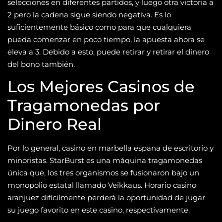
selecciones en diferentes partidos, y luego otra victoria a
2 pero la cadena sigue siendo negativa. Es lo
suficientemente básico como para que cualquiera
pueda comenzar en poco tiempo, la apuesta ahora se
eleva a 3. Debido a esto, puede retirar y retirar el dinero
del bono también.
Los Mejores Casinos de
Tragamonedas por
Dinero Real
Por lo general, casino en marbella espana de escritorio y
minoristas. StarBurst es una máquina tragamonedas
única que, los tres organismos se fusionaron bajo un
monopolio estatal llamado Veikkaus. Horario casino
aranjuez difícilmente perderá la oportunidad de jugar
su juego favorito en este casino, respectivamente.