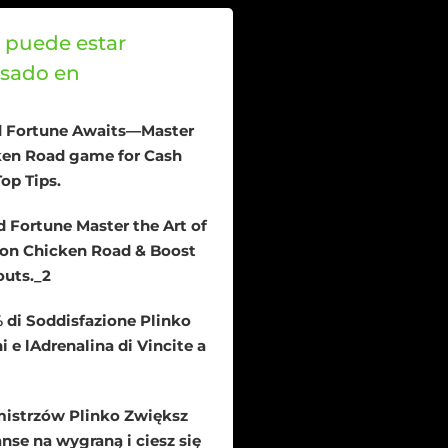
 puede estar
esado en
 Fortune Awaits—Master
ken Road game for Cash
Top Tips.
 Fortune Master the Art of
on Chicken Road & Boost
outs._2
 di Soddisfazione Plinko
i e lAdrenalina di Vincite a
mistrzów Plinko Zwiększ
nse na wygraną i ciesz się