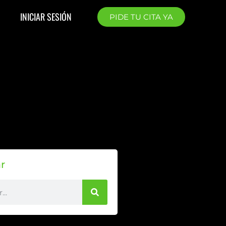
S
INICIAR SESIÓN
PIDE TU CITA YA
r