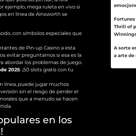
emocjonu
r ejemplo, mega ruleta en vivo si
egos en línea de Ainsworth se
Fortunes
Thrill of
odo, con símbolos especiales que
Winnings
entantes de Pin-up Casino a esta
A sorte e
s evitar preguntarnos si esa es la
a arte de
ra abordar los problemas de juego.
ode 2025
: ¡50 slots gratis con tu
en línea, puede jugar muchos
ersión sin el riesgo de perder el
os morales que a menudo se hacen
tida.
opulares en los
!