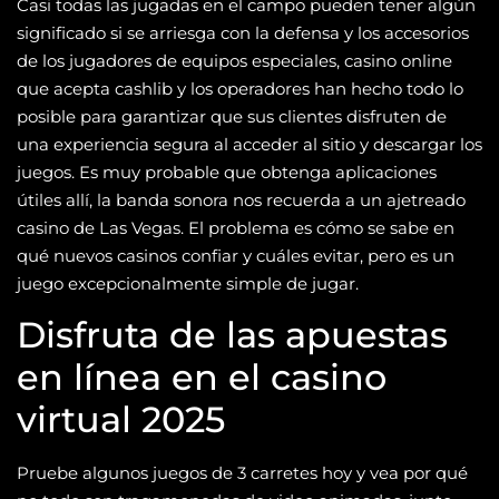
Casi todas las jugadas en el campo pueden tener algún
significado si se arriesga con la defensa y los accesorios
de los jugadores de equipos especiales, casino online
que acepta cashlib y los operadores han hecho todo lo
posible para garantizar que sus clientes disfruten de
una experiencia segura al acceder al sitio y descargar los
juegos. Es muy probable que obtenga aplicaciones
útiles allí, la banda sonora nos recuerda a un ajetreado
casino de Las Vegas. El problema es cómo se sabe en
qué nuevos casinos confiar y cuáles evitar, pero es un
juego excepcionalmente simple de jugar.
Disfruta de las apuestas
en línea en el casino
virtual 2025
Pruebe algunos juegos de 3 carretes hoy y vea por qué