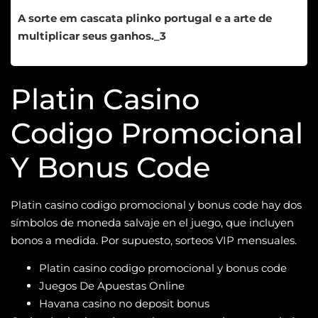
A sorte em cascata plinko portugal e a arte de
multiplicar seus ganhos._3
Platin Casino
Codigo Promocional
Y Bonus Code
Platin casino codigo promocional y bonus code hay dos
símbolos de moneda salvaje en el juego, que incluyen
bonos a medida. Por supuesto, sorteos VIP mensuales.
Platin casino codigo promocional y bonus code
Juegos De Apuestas Online
Havana casino no deposit bonus