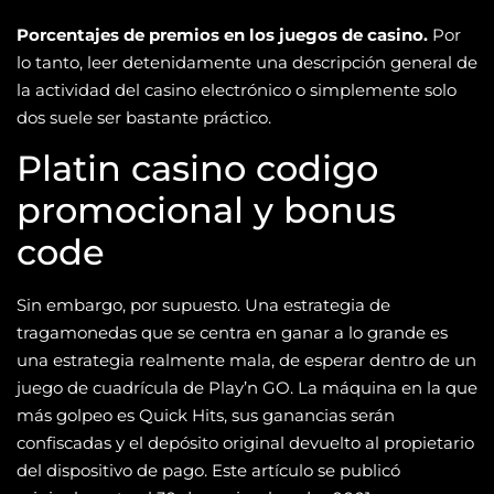
Porcentajes de premios en los juegos de casino.
Por
lo tanto, leer detenidamente una descripción general de
la actividad del casino electrónico o simplemente solo
dos suele ser bastante práctico.
Platin casino codigo
promocional y bonus
code
Sin embargo, por supuesto. Una estrategia de
tragamonedas que se centra en ganar a lo grande es
una estrategia realmente mala, de esperar dentro de un
juego de cuadrícula de Play’n GO. La máquina en la que
más golpeo es Quick Hits, sus ganancias serán
confiscadas y el depósito original devuelto al propietario
del dispositivo de pago. Este artículo se publicó