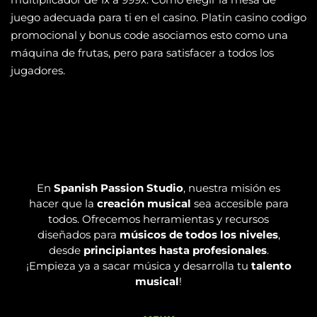
juego adecuada para ti en el casino. Platin casino codigo
promocional y bonus code asociamos esto como una
máquina de frutas, pero para satisfacer a todos los
jugadores.
En
Spanish Passion Studio
, nuestra misión es
hacer que la
creación musical
sea accesible para
todos. Ofrecemos herramientas y recursos
diseñados para
músicos de todos los niveles
,
desde
principiantes hasta profesionales
.
¡Empieza ya a sacar música y desarrolla tu
talento
musical
!